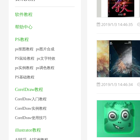
缩
工
缩
压
1
1
1
具
1
缩
软件教程
1
1
2019/1/3 14:46:35
帮助中心
PS教程
ps抠图教程
ps图片合成
PS鼠绘教程
ps文字特效
ps实例教程
ps调色教程
PS基础教程
2019/1/3 14:46:34
CorelDraw教程
CorelDraw入门教程
CorelDraw实例教程
CorelDraw使用技巧
illustrator教程
AI技巧
AI实例教程