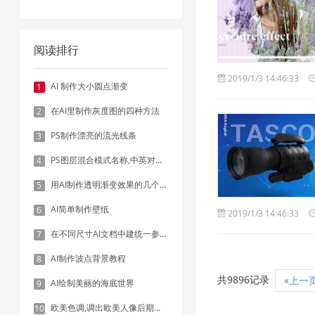
阅读排行
2019/1/3 14:46:33
AI 制作大小圆点渐变
1
在AI里制作灰度图的四种方法
2
PS制作漂亮的流光线条
3
PS图层混合模式名称,中英对照表
4
用AI制作透明渐变效果的几个方法
5
AI简单制作壁纸
6
2019/1/3 14:46:33
在不同尺寸AI文档中建统一参考线 - 方法1：对齐和分布
7
AI制作波点背景教程
8
共9896记录
«上一
AI绘制美丽的海底世界
9
欧美色调,调出欧美人像后期色调实例
10