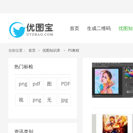
首页
生成二维码
优图知
当前位置：
首页
>
优图知识库
>
PS教程
热门标检
png
pdf
图
PDF
图
压
片
转
视
png
无
jpg
片
缩
压
换
频
压
损
图
压
方
缩
器
压
缩
压
片
缩
法
7
1
资讯类别