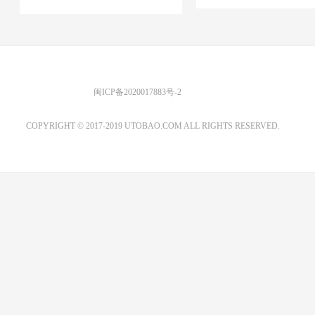
优图宝 版权所有
闽ICP备2020017883号-2
EMAIL：ADMIN@GS20.COM
COPYRIGHT © 2017-2019 UTOBAO.COM ALL RIGHTS RESERVED.