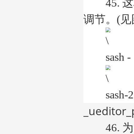
45. 
调节。(见图sa
sash - 
sash-2
_ueditor_
46. 