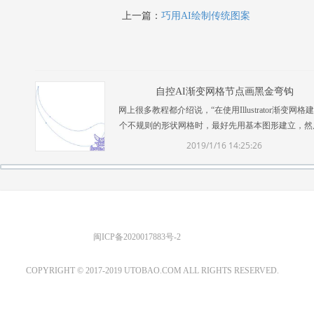
上一篇：
巧用AI绘制传统图案
自控AI渐变网格节点画黑金弯钩
网上很多教程都介绍说，“在使用Illustrator渐变网格
个不规则的形状网格时，最好先用基本图形建立，然
用白箭头拉成想要的形状……”但个人感觉这似乎是
2019/1/16 14:25:26
被动的做法，特别对我这种点半天都点不中 ...
优图宝 版权所有
闽ICP备2020017883号-2
EMAIL：ADMIN@GS20.COM
COPYRIGHT © 2017-2019 UTOBAO.COM ALL RIGHTS RESERVED.