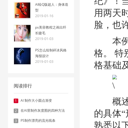
纪》！
AI绘Q版超人：身体造
型
用两天
2019-01-16
脸，也
ps美容教程之画出纤
长睫毛
本例学习
2019-01-03
格。 
PS怎么绘制碎冰风格
海报设计
格基础
2019-01-03
阅读排行
概述：
AI 制作大小圆点渐变
1
在AI里制作灰度图的四种方法
2
的具体
PS制作漂亮的流光线条
3
熟悉以