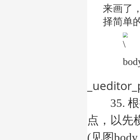
来画了
择简单的复
body
_ueditor_
35. 
点，以先
(见图body -