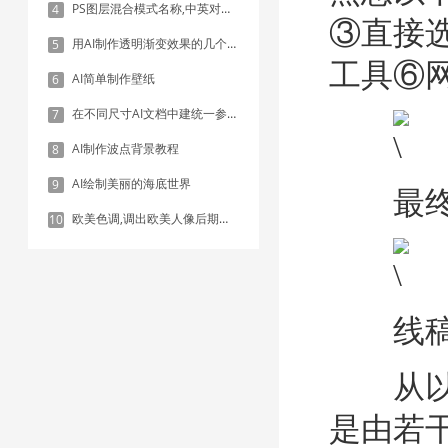
PS图层混合模式名称,中英对照表
4
③直接
用AI制作透明渐变效果的几个方法
5
工具⑥
AI简单制作壁纸
6
在不同尺寸AI文档中建统一参考线 - 方法1：对齐和分布
7
AI制作波点背景教程
8
AI绘制美丽的海底世界
9
最终
欧美色调,调出欧美人像后期色调实例
10
线稿
从以上
是由若