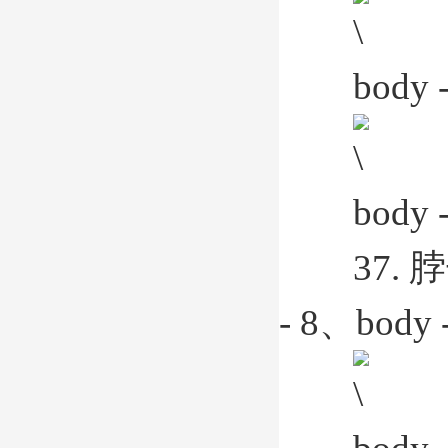
body -
body -
37. 脖
- 8、body -