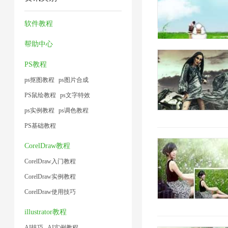
方
片
压
工
1
小
片
1
法
4
缩
具
软件教程
1
1
1
2
1
帮助中心
PS教程
ps抠图教程
ps图片合成
PS鼠绘教程
ps文字特效
ps实例教程
ps调色教程
PS基础教程
CorelDraw教程
CorelDraw入门教程
CorelDraw实例教程
CorelDraw使用技巧
illustrator教程
AI技巧
AI实例教程