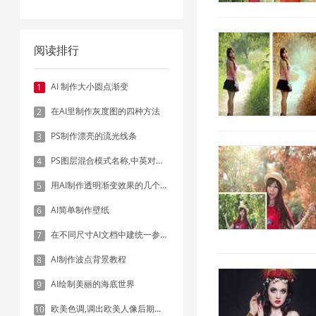
阅读排行
AI 制作大小圆点渐变
1
在AI里制作灰度图的四种方法
2
PS制作漂亮的流光线条
3
PS图层混合模式名称,中英对照表
4
用AI制作透明渐变效果的几个方法
5
AI简单制作壁纸
6
在不同尺寸AI文档中建统一参考线 - 方法1：对齐和分布
7
AI制作波点背景教程
8
AI绘制美丽的海底世界
9
欧美色调,调出欧美人像后期色调实例
10