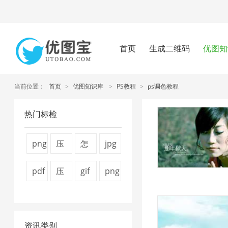
首页
生成二维码
优图知
当前位置：
首页
>
优图知识库
>
PS教程
>
ps调色教程
热门标检
png
压
怎
jpg
图
缩
么
图
pdf
压
gif
png
片
视
压
片
压
缩
图
压
压
频
缩
压
缩
图
片
缩
缩
大
图
缩
资讯类别