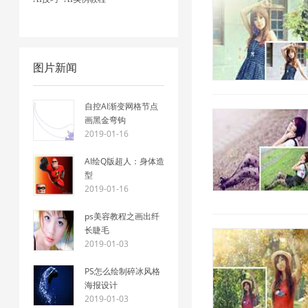
图片新闻
自控AI渐变网格节点
画黑金弯钩
2019-01-16
AI绘Q版超人：身体造
型
2019-01-16
ps美容教程之画出纤
长睫毛
2019-01-03
PS怎么绘制碎冰风格
海报设计
2019-01-03