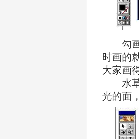
勾
时画的
大家画
水草可
光的面