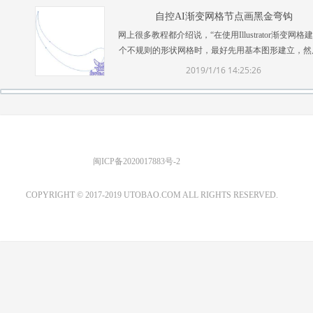
自控AI渐变网格节点画黑金弯钩
网上很多教程都介绍说，“在使用Illustrator渐变网格
个不规则的形状网格时，最好先用基本图形建立，然
用白箭头拉成想要的形状……”但个人感觉这似乎是
2019/1/16 14:25:26
被动的做法，特别对我这种点半天都点不中 ...
优图宝 版权所有
闽ICP备2020017883号-2
EMAIL：ADMIN@GS20.COM
COPYRIGHT © 2017-2019 UTOBAO.COM ALL RIGHTS RESERVED.