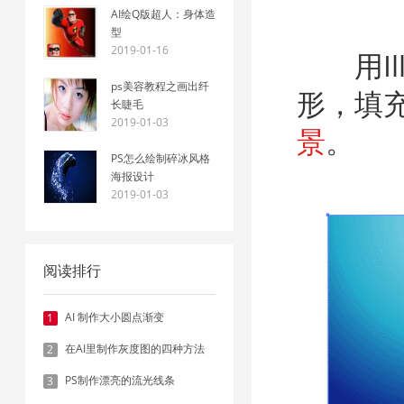
AI绘Q版超人：身体造
型
2019-01-16
用Ill
ps美容教程之画出纤
形，填
长睫毛
2019-01-03
景
。
PS怎么绘制碎冰风格
海报设计
2019-01-03
阅读排行
AI 制作大小圆点渐变
1
在AI里制作灰度图的四种方法
2
PS制作漂亮的流光线条
3