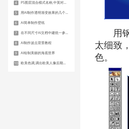
PS图层混合模式名称,中英对照表
4
用AI制作透明渐变效果的几个方法
5
AI简单制作壁纸
6
用钢笔
在不同尺寸AI文档中建统一参考线 - 方法1：对齐和分布
7
太细致
AI制作波点背景教程
8
AI绘制美丽的海底世界
9
色。
欧美色调,调出欧美人像后期色调实例
10