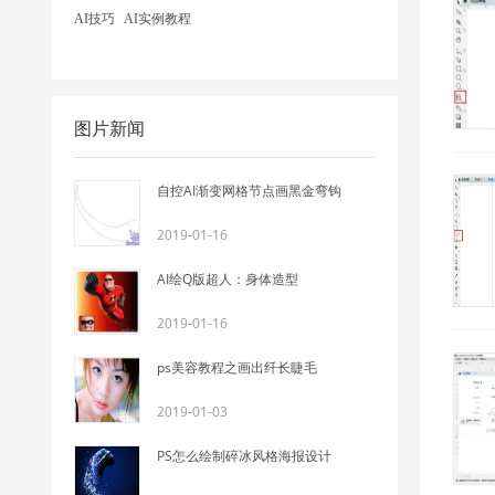
AI技巧
AI实例教程
图片新闻
自控AI渐变网格节点画黑金弯钩
2019-01-16
AI绘Q版超人：身体造型
2019-01-16
ps美容教程之画出纤长睫毛
2019-01-03
PS怎么绘制碎冰风格海报设计