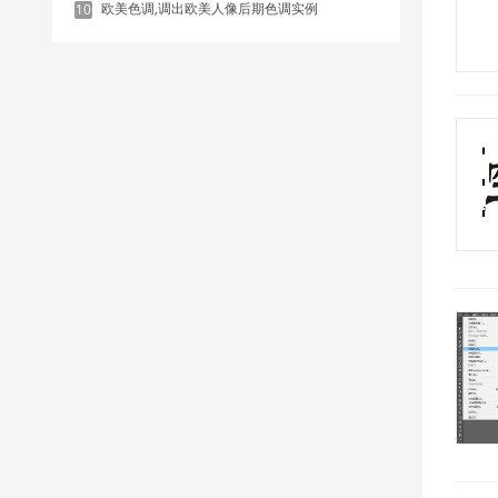
欧美色调,调出欧美人像后期色调实例
10