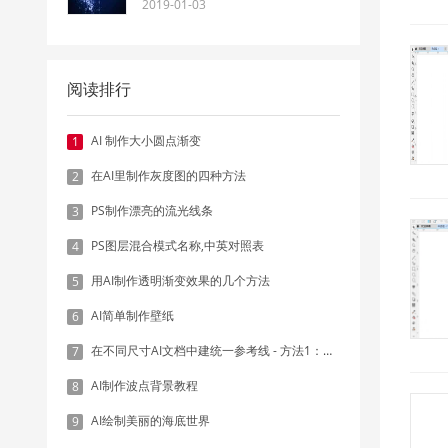
2019-01-03
阅读排行
AI 制作大小圆点渐变
1
在AI里制作灰度图的四种方法
2
PS制作漂亮的流光线条
3
PS图层混合模式名称,中英对照表
4
用AI制作透明渐变效果的几个方法
5
AI简单制作壁纸
6
在不同尺寸AI文档中建统一参考线 - 方法1：对齐和分布
7
AI制作波点背景教程
8
AI绘制美丽的海底世界
9