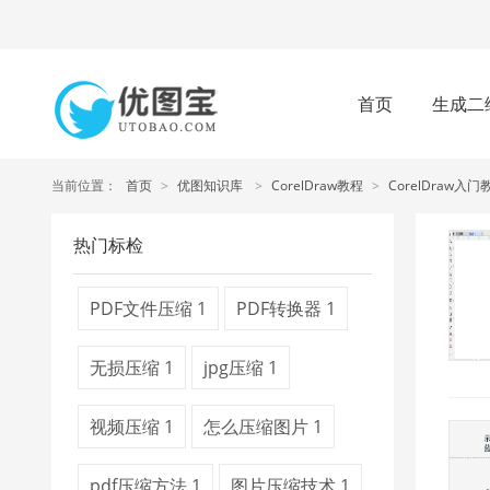
首页
生成二
当前位置：
首页
>
优图知识库
>
CorelDraw教程
>
CorelDraw入门
热门标检
PDF文件压缩
1
PDF转换器
1
无损压缩
1
jpg压缩
1
视频压缩
1
怎么压缩图片
1
pdf压缩方法
1
图片压缩技术
1