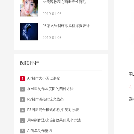
ps美容教程之画出纤长睫毛
2019-01-03
PS怎么绘制碎冰风格海报设计
2019-01-03
阅读排行
图
AI 制作大小圆点渐变
1
2
在AI里制作灰度图的四种方法
2
PS制作漂亮的流光线条
3
选
PS图层混合模式名称,中英对照表
4
用AI制作透明渐变效果的几个方法
5
AI简单制作壁纸
6