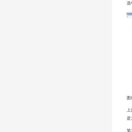
选
图
上
是
第