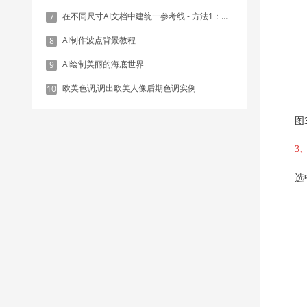
在不同尺寸AI文档中建统一参考线 - 方法1：对齐和分布
7
AI制作波点背景教程
8
AI绘制美丽的海底世界
9
欧美色调,调出欧美人像后期色调实例
10
图
3
选