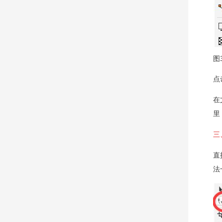
图
点
在
里
三
直
法