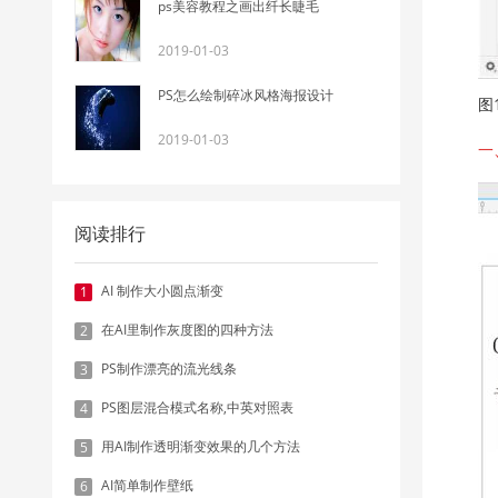
ps美容教程之画出纤长睫毛
2019-01-03
PS怎么绘制碎冰风格海报设计
图
2019-01-03
一
阅读排行
AI 制作大小圆点渐变
1
在AI里制作灰度图的四种方法
2
PS制作漂亮的流光线条
3
PS图层混合模式名称,中英对照表
4
用AI制作透明渐变效果的几个方法
5
AI简单制作壁纸
6