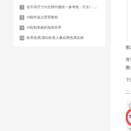
在不同尺寸AI文档中建统一参考线 - 方法1：对齐和分布
7
AI制作波点背景教程
8
AI绘制美丽的海底世界
9
欧美色调,调出欧美人像后期色调实例
10
图
首
圈
下
二