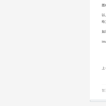
图
以
给
如
im
上
暂