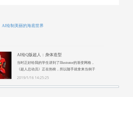
：
AI绘制美丽的海底世界
AI绘Q版超人：身体造型
当时正好给我的学生讲到了Illustrator的渐变网格，
《超人总动员》正在热映，所以随手就拿来当例子
了。现在想想幸亏当时热映的不是《冰河世纪》！当
2019/1/16 14:25:25
然案例是分三次做完的，大概用两天时间，最难画的
地方是超人的 ...