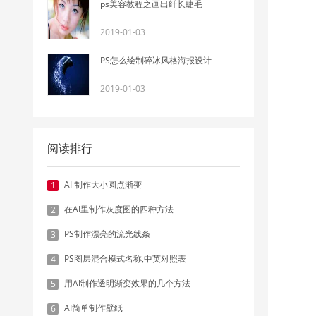
ps美容教程之画出纤长睫毛
2019-01-03
现
PS怎么绘制碎冰风格海报设计
2019-01-03
阅读排行
AI 制作大小圆点渐变
1
建
在AI里制作灰度图的四种方法
2
PS制作漂亮的流光线条
3
PS图层混合模式名称,中英对照表
4
用AI制作透明渐变效果的几个方法
5
AI简单制作壁纸
6