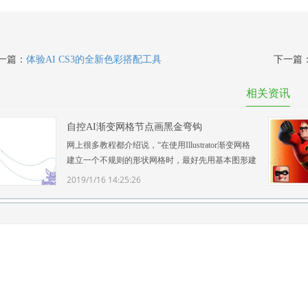
一篇：
体验AI CS3的全新色彩搭配工具
下一篇
相关资讯
自控AI渐变网格节点画黑金弯钩
网上很多教程都介绍说，“在使用Illustrator渐变网格
建立一个不规则的形状网格时，最好先用基本图形建
立，然后再用白箭头拉成想要的形状……”但个人感
2019/1/16 14:25:26
觉这似乎是个非常被动的做法，特别对我这种点半天
都点不中 ...