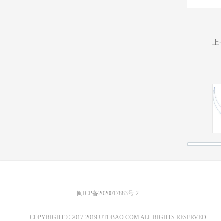
上
优图宝 版权所有
闽ICP备2020017883号-2
EMAIL：ADMIN@GS20.COM
COPYRIGHT © 2017-2019 UTOBAO.COM ALL RIGHTS RESERVED.