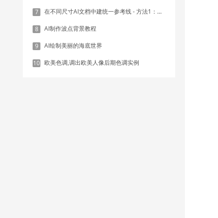
在不同尺寸AI文档中建统一参考线 - 方法1：对齐和分布
7
同
AI制作波点背景教程
8
AI绘制美丽的海底世界
9
欧美色调,调出欧美人像后期色调实例
10
这
应