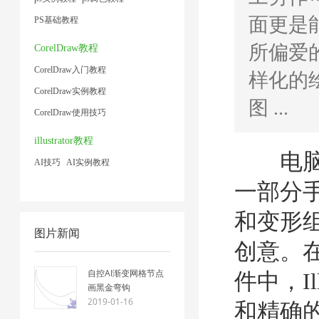
面更是
PS基础教程
所偏爱的
CorelDraw教程
CorelDraw入门教程
样化的
CorelDraw实例教程
图 ...
CorelDraw使用技巧
illustrator教程
电脑绘
AI技巧
AI实例教程
一部分
和变形
图片新闻
创意。
自控AI渐变网格节点
件中，Il
画黑金弯钩
2019-01-16
和精确