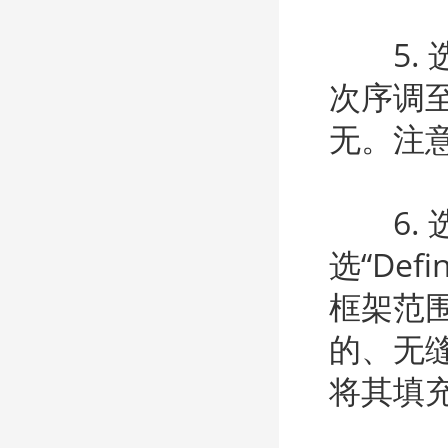
5. 
次序调
无。注
6. 
选“Def
框架范
的、无
将其填