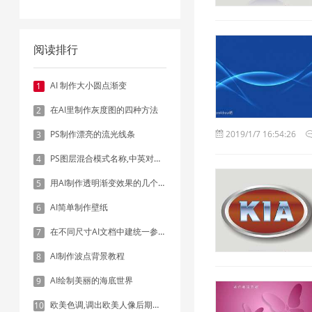
阅读排行
AI 制作大小圆点渐变
1
在AI里制作灰度图的四种方法
2
PS制作漂亮的流光线条
2019/1/7 16:54:26
3
PS图层混合模式名称,中英对照表
4
用AI制作透明渐变效果的几个方法
5
AI简单制作壁纸
6
在不同尺寸AI文档中建统一参考线 - 方法1：对齐和分布
7
AI制作波点背景教程
8
AI绘制美丽的海底世界
9
欧美色调,调出欧美人像后期色调实例
10