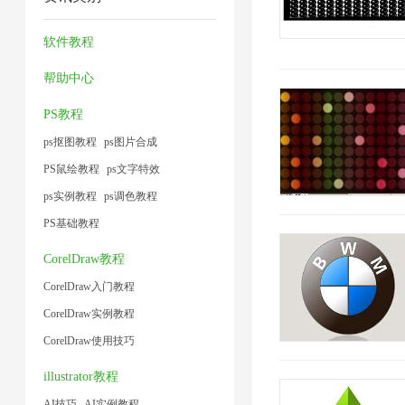
缩
2
频
片
2
1
7
大
1
软件教程
小
帮助中心
1
PS教程
ps抠图教程
ps图片合成
PS鼠绘教程
ps文字特效
ps实例教程
ps调色教程
PS基础教程
CorelDraw教程
CorelDraw入门教程
CorelDraw实例教程
CorelDraw使用技巧
illustrator教程
AI技巧
AI实例教程