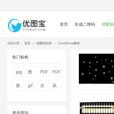
首页
生成二维码
优图知
当前位置：
首页
>
优图知识库
>
CorelDraw教程
热门标检
jpg
图
PDF
PDF
压
片
转
文
图
gif
压
风
缩
压
换
件
片
压
缩
景
1
缩
器
压
压
缩
视
图
器
1
缩
资讯类别