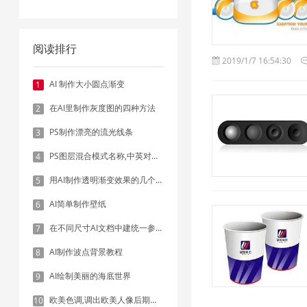
阅读排行
2019/1/7 16:54:30
AI 制作大小圆点渐变
1
在AI里制作灰度图的四种方法
2
PS制作漂亮的流光线条
3
PS图层混合模式名称,中英对照表
4
用AI制作透明渐变效果的几个方法
5
AI简单制作壁纸
6
在不同尺寸AI文档中建统一参考线 - 方法1：对齐和分布
7
AI制作波点背景教程
8
AI绘制美丽的海底世界
9
欧美色调,调出欧美人像后期色调实例
10