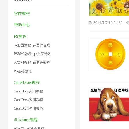
片
压
压
器
1
术
小
1
缩
缩
1
软件教程
1
1
2
1
2019/1/7 16:54:32
帮助中心
PS教程
ps抠图教程
ps图片合成
PS鼠绘教程
ps文字特效
ps实例教程
ps调色教程
PS基础教程
CorelDraw教程
CorelDraw入门教程
CorelDraw实例教程
CorelDraw使用技巧
illustrator教程
AI技巧
AI实例教程