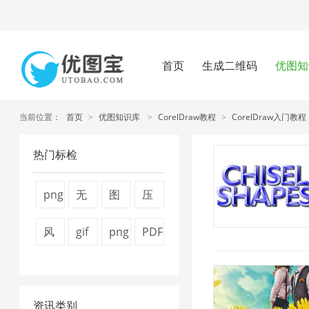
首页
生成二维码
优图知
当前位置：
首页
>
优图知识库
>
CorelDraw教程
>
CorelDraw入门教程
热门标检
png
无
图
压
压
损
片
缩
风
gif
png
PDF
缩
压
压
视
景
图
图
转
工
缩
缩
频
图
片
片
换
具
1
技
大
资讯类别