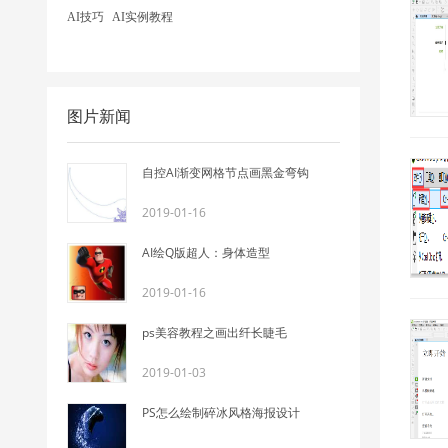
AI技巧
AI实例教程
图片新闻
自控AI渐变网格节点画黑金弯钩
2019-01-16
AI绘Q版超人：身体造型
2019-01-16
ps美容教程之画出纤长睫毛
2019-01-03
PS怎么绘制碎冰风格海报设计