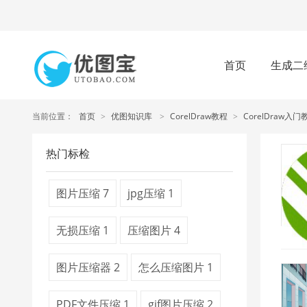
首页
生成二
当前位置：
首页
>
优图知识库
>
CorelDraw教程
>
CorelDraw入门
热门标检
图片压缩
7
jpg压缩
1
无损压缩
1
压缩图片
4
图片压缩器
2
怎么压缩图片
1
PDF文件压缩
1
gif图片压缩
2