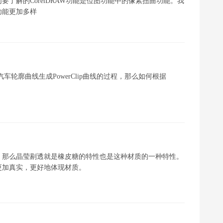
了解的CorelDRAW功能是位图功能中的像素扭曲功能。我
功能更加多样
汽车轮廓曲线生成PowerClip曲线的过程，那么如何根据
。那么晶莹剔透就是橡皮糖的特性也是这种材质的一种特性。
更加真实，更好地体现材质。