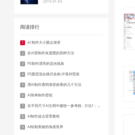
2019-01-03
阅读排行
AI 制作大小圆点渐变
1
在AI里制作灰度图的四种方法
2
PS制作漂亮的流光线条
3
PS图层混合模式名称,中英对照表
4
用AI制作透明渐变效果的几个方法
5
AI简单制作壁纸
6
在不同尺寸AI文档中建统一参考线 - 方法1：对齐和分布
7
AI制作波点背景教程
8
AI绘制美丽的海底世界
9