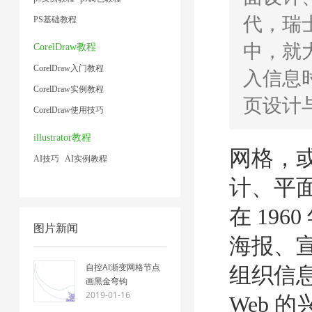
代，瑞
PS基础教程
中，就
CorelDraw教程
CorelDraw入门教程
入信息时
CorelDraw实例教程
页设计与平
CorelDraw使用技巧
illustrator教程
网格，
AI技巧
AI实例教程
计、平面
在 19
图片新闻
海报、
自控AI渐变网格节点
组织信
画黑金弯钩
2019-01-16
Web 