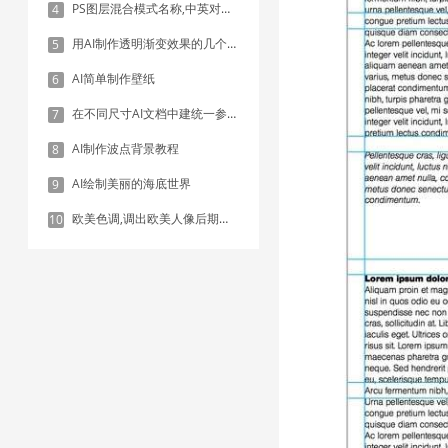
PS图层混合模式名称,中英对照表
4
用AI制作透明渐变效果的几个方法
5
AI简单制作壁纸
6
在不同尺寸AI文档中建统一参考线 - 方法1：对齐和分布
7
AI制作波点背景教程
8
AI绘制美丽的海底世界
9
欧美色调,调出欧美人像后期色调实例
10