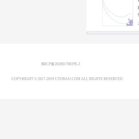
优图宝 版权所有
闽ICP备2020017883号-2
EMAIL：ADMIN@GS20.COM
COPYRIGHT © 2017-2019 UTOBAO.COM ALL RIGHTS RESERVED.