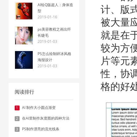
AI绘Q版超人：身体造
计、版
型
2019-01-16
被大量应
ps美容教程之画出纤
就是在
长睫毛
2019-01-03
较为方
PS怎么绘制碎冰风格
片等元
海报设计
2019-01-03
性，协
格的好
阅读排行
AI 制作大小圆点渐变
1
在AI里制作灰度图的四种方法
2
PS制作漂亮的流光线条
3