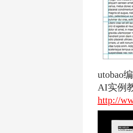
utob
AI实例
http://w