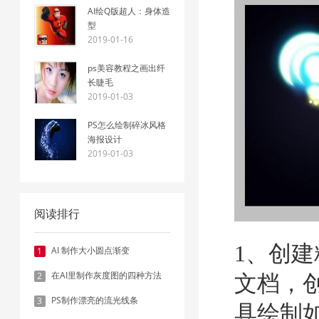
AI绘Q版超人：身体造
型
2019-01-16
ps美容教程之画出纤
长睫毛
2019-01-03
PS怎么绘制碎冰风格
海报设计
2019-01-03
阅读排行
1、创
AI 制作大小圆点渐变
1
在AI里制作灰度图的四种方法
2
文档，
PS制作漂亮的流光线条
3
具绘制