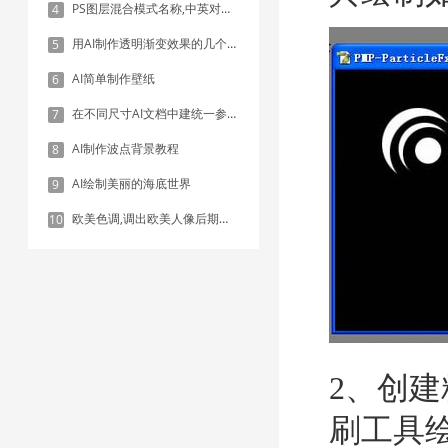
PS图层混合模式名称,中英对照表
4
用AI制作透明渐变效果的几个方法
5
AI简单制作壁纸
6
在不同尺寸AI文档中建统一参考线 - 方法1：对齐和分布
7
AI制作波点背景教程
8
AI绘制美丽的海底世界
9
欧美色调,调出欧美人像后期色调实例
10
2、创
刷工具