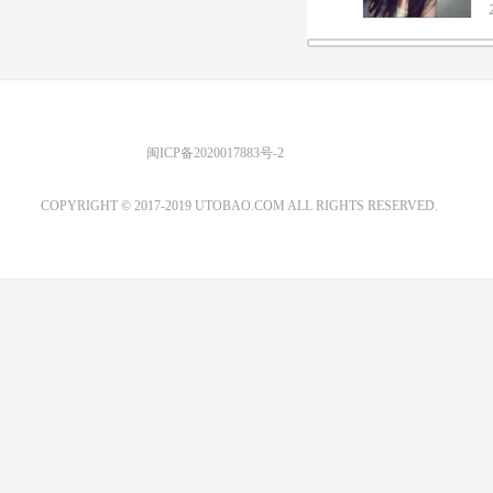
优图宝 版权所有
闽ICP备2020017883号-2
EMAIL：ADMIN@GS20.COM
COPYRIGHT © 2017-2019 UTOBAO.COM ALL RIGHTS RESERVED.