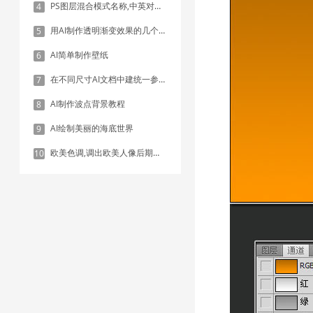
PS图层混合模式名称,中英对照表
4
用AI制作透明渐变效果的几个方法
5
AI简单制作壁纸
6
在不同尺寸AI文档中建统一参考线 - 方法1：对齐和分布
7
AI制作波点背景教程
8
AI绘制美丽的海底世界
9
欧美色调,调出欧美人像后期色调实例
10