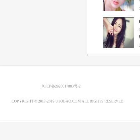
优图宝 版权所有
闽ICP备2020017883号-2
EMAIL：ADMIN@GS20.COM
COPYRIGHT © 2017-2019 UTOBAO.COM ALL RIGHTS RESERVED.