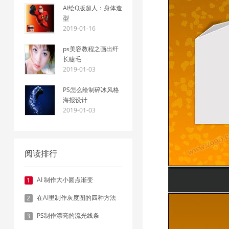
AI绘Q版超人：身体造
型
2019-01-16
ps美容教程之画出纤
长睫毛
2019-01-03
PS怎么绘制碎冰风格
海报设计
2019-01-03
阅读排行
AI 制作大小圆点渐变
1
在AI里制作灰度图的四种方法
2
PS制作漂亮的流光线条
3