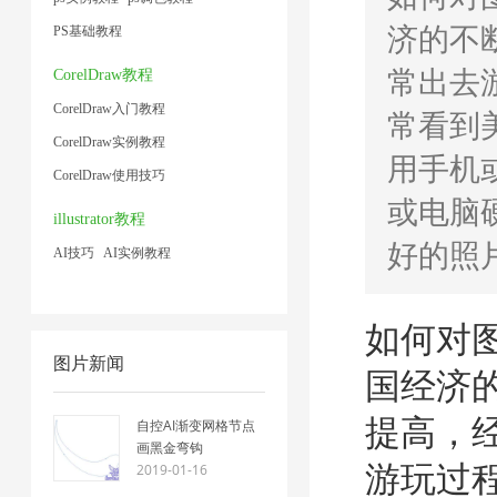
济的不
PS基础教程
常出去
CorelDraw教程
CorelDraw入门教程
常看到
CorelDraw实例教程
用手机
CorelDraw使用技巧
或电脑
illustrator教程
好的照
AI技巧
AI实例教程
如何对
图片新闻
国经济
提高，
自控AI渐变网格节点
画黑金弯钩
游玩过
2019-01-16