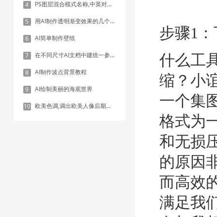
PS图层混合模式名称,中英对照表
4
用AI制作透明渐变效果的几个方法
5
步骤1
AI简单制作壁纸
6
在不同尺寸AI文档中建统一参考线 - 方法1：对齐和分布
7
什么工
AI制作波点背景教程
8
缩？小
AI绘制美丽的海底世界
9
一个集
欧美色调,调出欧美人像后期色调实例
10
格式为
和无损
的原因
而高效
满足我