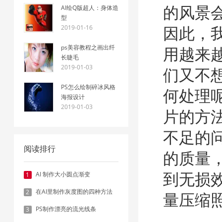
AI绘Q版超人：身体造
的风景
型
2019-01-16
因此，
ps美容教程之画出纤
用越来
长睫毛
2019-01-03
们又不
PS怎么绘制碎冰风格
何处理
海报设计
2019-01-03
片的方
不足的
阅读排行
的质量
AI 制作大小圆点渐变
1
到无损
在AI里制作灰度图的四种方法
2
量压缩
PS制作漂亮的流光线条
3