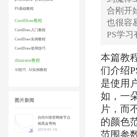
合刚开
PS基础教程
也很容
CorelDraw教程
CorelDraw入门教程
PS学习有
CorelDraw实例教程
CorelDraw使用技巧
本篇教
illustrator教程
们介绍
AI技巧
AI实例教程
是使用
如，一
图片新闻
片，而
自控AI渐变网格节点
的颜色
画黑金弯钩
2019-01-16
范围参