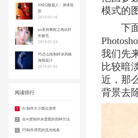
AI绘Q版超人：身体造
模式的
型
2019-01-16
下面我
ps美容教程之画出纤
长睫毛
Phot
2019-01-03
我们先
PS怎么绘制碎冰风格
海报设计
比较暗
2019-01-03
近，那
背景去
阅读排行
AI 制作大小圆点渐变
1
在AI里制作灰度图的四种方法
2
PS制作漂亮的流光线条
3