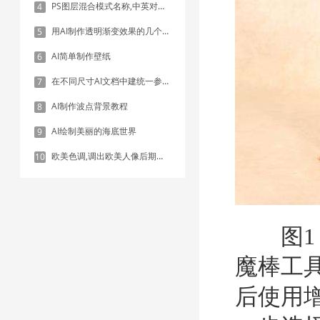
PS图层混合模式名称,中英对照表
4
用AI制作透明渐变效果的几个方法
5
AI简单制作壁纸
6
在不同尺寸AI文档中建统一参考线 - 方法1：对齐和分布
7
AI制作波点背景教程
8
AI绘制美丽的海底世界
9
欧美色调,调出欧美人像后期色调实例
10
图1 
魔棒工
后使用