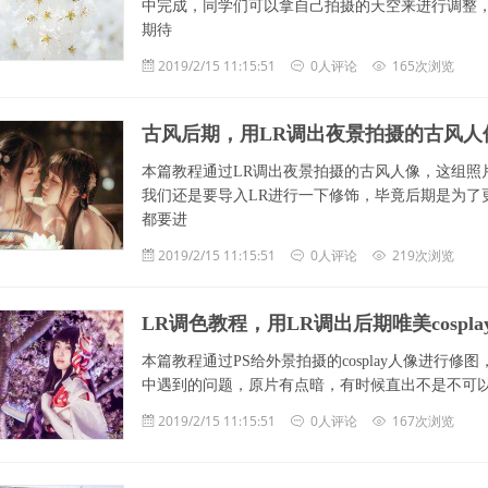
中完成，同学们可以拿自己拍摄的天空来进行调整
期待
2019/2/15 11:15:51
0人评论
165次浏览
古风后期，用LR调出夜景拍摄的古风人
本篇教程通过LR调出夜景拍摄的古风人像，这组照
我们还是要导入LR进行一下修饰，毕竟后期是为了
都要进
2019/2/15 11:15:51
0人评论
219次浏览
LR调色教程，用LR调出后期唯美cospl
本篇教程通过PS给外景拍摄的cosplay人像进行修
中遇到的问题，原片有点暗，有时候直出不是不可以，
2019/2/15 11:15:51
0人评论
167次浏览