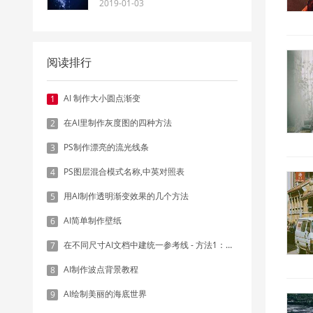
2019-01-03
阅读排行
AI 制作大小圆点渐变
1
在AI里制作灰度图的四种方法
2
PS制作漂亮的流光线条
3
PS图层混合模式名称,中英对照表
4
用AI制作透明渐变效果的几个方法
5
AI简单制作壁纸
6
在不同尺寸AI文档中建统一参考线 - 方法1：对齐和分布
7
AI制作波点背景教程
8
AI绘制美丽的海底世界
9