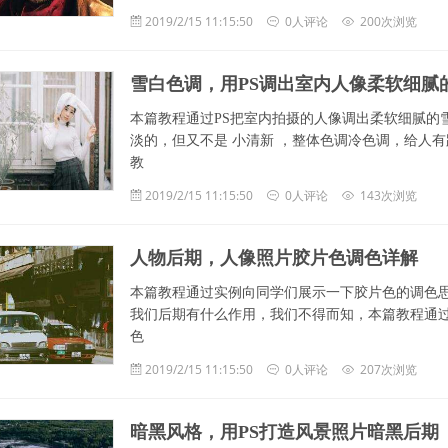
2019/2/15 11:15:50
0人评论
200次浏览
雪白色调，用PS调出室内人像柔软细腻
本篇教程通过PS把室内拍摄的人像调出柔软细腻的
淡的，但又不是 小清新 ，整体色调冷色调，给人
教
2019/2/15 11:15:50
0人评论
143次浏览
人物后期，人像照片胶片色调色详解
本篇教程通过实例向同学们展示一下胶片色的调色
我们后期有什么作用，我们不得而知，本篇教程通
色
2019/2/15 11:15:50
0人评论
207次浏览
暗黑风格，用PS打造风景照片暗黑后期