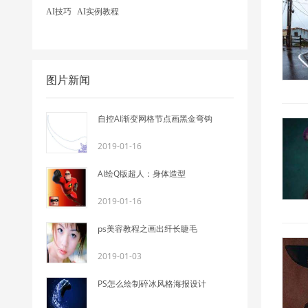
AI技巧
AI实例教程
图片新闻
自控AI渐变网格节点画黑金弯钩
2019-01-16
AI绘Q版超人：身体造型
2019-01-16
ps美容教程之画出纤长睫毛
2019-01-03
PS怎么绘制碎冰风格海报设计