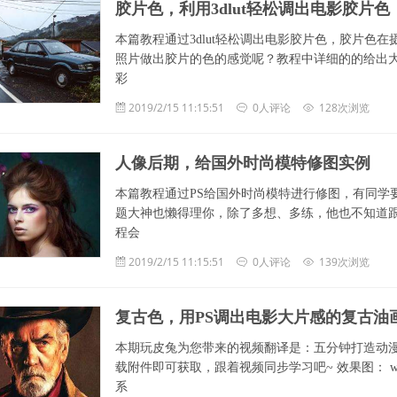
胶片色，利用3dlut轻松调出电影胶片色
本篇教程通过3dlut轻松调出电影胶片色，胶片色
照片做出胶片的色的感觉呢？教程中详细的的给出
彩
2019/2/15 11:15:51
0人评论
128次浏览
人像后期，给国外时尚模特修图实例
本篇教程通过PS给国外时尚模特进行修图，有同学
题大神也懒得理你，除了多想、多练，他也不知道
程会
2019/2/15 11:15:51
0人评论
139次浏览
复古色，用PS调出电影大片感的复古油
本期玩皮兔为您带来的视频翻译是：五分钟打造动
载附件即可获取，跟着视频同步学习吧~ 效果图： www.u
系