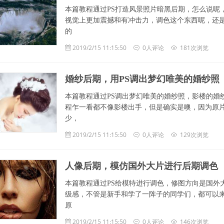
本篇教程通过PS打造风景照片暗黑后期，怎么说呢
视觉上更加震撼和有冲击力，调色这个东西呢，还
的
2019/2/15 11:15:50
0人评论
181次浏览
婚纱后期，用PS调出梦幻唯美的婚纱照
本篇教程通过PS调出梦幻唯美的婚纱照，影楼的婚
程乍一看都不像影楼出手，但是确实是噢，因为原
少，
2019/2/15 11:15:50
0人评论
129次浏览
人像后期，模仿国外大片进行后期调色
本篇教程通过PS给模特进行调色，修图方向是国外
级感，不管是新手和学了一阵子的同学们，都可以
原
2019/2/15 11:15:50
0人评论
146次浏览