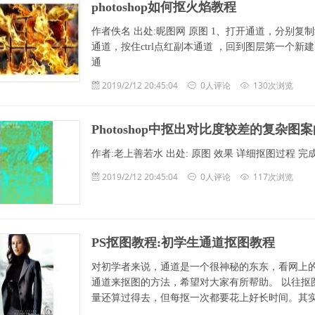
photoshop如何抠火焰教程
作者佚名 出处:昵图网 原图 1、打开通道，分别复
通道，按住ctrl点红副本通道 ，回到图层第一个新
通
2019/2/12 20:45:04
0人评论
130次浏览
Photoshop中抠出对比度较差的复杂图
作者:老上善若水 出处: 原图 效果 详细抠图过程 
2019/2/12 20:45:04
0人评论
117次浏览
PS抠图教程:初学生通道抠图教程
对初学者来说，通道是一个很神秘的东东，看网上
通道来抠图的方法，希望对大家有所帮助。 以往抠
量还算过得去，但每抠一次都要花上好长时间。其