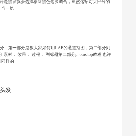
缘调合，若是黑底就会选择移除黑色边缘调合，虽然这招对大部分的
，当一执
程分两部分，第一部分是教大家如何用LAB的通道抠图，第二部分则
材： 效果： 过程： 副标题第二部分photoshop教程 也许
到同样的
出头发