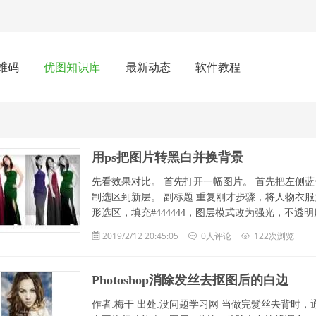
维码
优图知识库
最新动态
软件教程
用ps把图片转黑白并换背景
先看效果对比。 首先打开一幅图片。 首先把左侧蓝色
制选区到新层。 副标题 重复刚才步骤，将人物衣服复制到
形选区，填充#444444，图层模式改为强光，不透明
2019/2/12 20:45:05
0人评论
122次浏览
Photoshop消除发丝去抠图后的白边
作者:梅干 出处:没问题学习网 当做完髮丝去背时