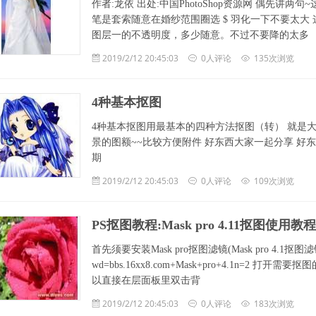
作者:龙依 出处:中国PhotoShop资源网 偶先讲
笔是套索随意在婚纱范围圈选 $ 羽化一下不要太大
图层一的不透明度，多少随意。不过不要降的太多 
2019/2/12 20:45:03
0人评论
135次浏览
4种基本抠图
4种基本抠图用最基本的四种方法抠图（转） 就是
景的图额~~比较方便附件 好东西大家一起分享 好
期
2019/2/12 20:45:03
0人评论
109次浏览
PS抠图教程:Mask pro 4.11抠图使用教程
首先须要安装Mask pro抠图滤镜(Mask pro 4.1抠图滤镜插件：
wd=bbs.16xx8.com+Mask+pro+4.1n
以直接在层面板里双击背
2019/2/12 20:45:03
0人评论
183次浏览