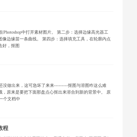
步：在Photoshop中打开素材图片。 第二步：选择边缘高光器工
着图像边缘苗一条曲线。 第四步：选择填充工具，在轮廓内点
击好，抠图
没做出来，这可急坏了来来---------抠图与溶图咋这么难
哦，原来是要把下面那盘点心抠出来溶合到新的背景中。 原
同一个文档中
教程