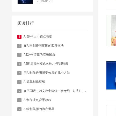
2019-01-03
阅读排行
AI 制作大小圆点渐变
1
在AI里制作灰度图的四种方法
2
PS制作漂亮的流光线条
3
PS图层混合模式名称,中英对照表
4
用AI制作透明渐变效果的几个方法
5
AI简单制作壁纸
6
在不同尺寸AI文档中建统一参考线 - 方法1：对齐和分布
7
AI制作波点背景教程
8
AI绘制美丽的海底世界
9