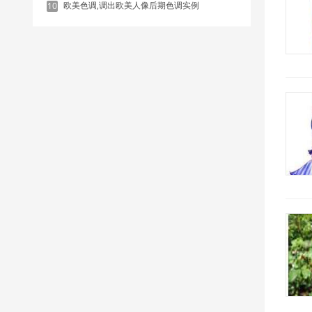
欧美色调,调出欧美人像后期色调实例
10