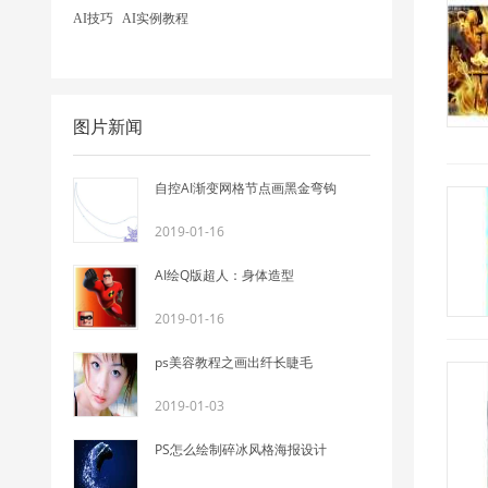
AI技巧
AI实例教程
图片新闻
自控AI渐变网格节点画黑金弯钩
2019-01-16
AI绘Q版超人：身体造型
2019-01-16
ps美容教程之画出纤长睫毛
2019-01-03
PS怎么绘制碎冰风格海报设计