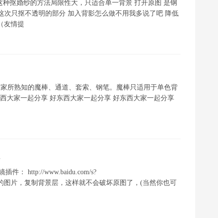
两句~这种抠婚纱的方法局限性大，只适合单一背景 打开原图 是钢
 这次只抠不透明的部分 加入背影怎么做不用我多说了吧 降低
（友情提
大家所熟知的魔棒、通道、套索、钢笔。魔棒只适用于单色背
东西大家一起分享 好东西大家一起分享 好东西大家一起分享
 http://www.baidu.com/s?
=2 打开需要抠图的图片，复制背景层，这样就不会破坏原图了，(当然你也可