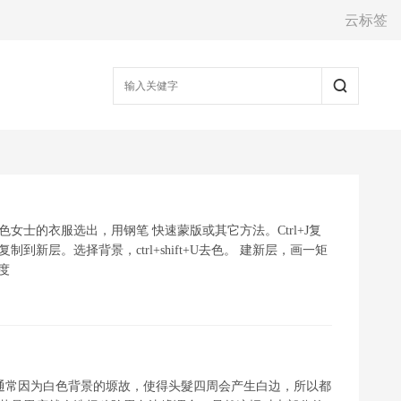
云标签
女士的衣服选出，用钢笔 快速蒙版或其它方法。Ctrl+J复
新层。选择背景，ctrl+shift+U去色。 建新层，画一矩
度
，通常因为白色背景的塬故，使得头髮四周会产生白边，所以都