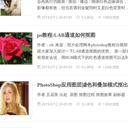
会再执行功能表 / 图层 / 修边 / 移除白色边
影像都有效，但当若遇到金髮同时又是白色背景时
2019/2/12 20:45:05
0人评论
108次浏览
ps教程:LAB通道如何抠图
作者：zik 来源：照片处理网本photoshop教
跟大家深入探讨一下LAB通道抠图的优势。 第一部分 素
有朋友会说，用RGB模式下的红色通道抠图可以达
2019/2/12 20:45:05
0人评论
124次浏览
PhotoShop应用图层滤色和叠加模式抠
作者:五花茶 出处: 原图 抠图过程 抠图效果 副标题
2019/2/12 20:45:05
0人评论
130次浏览