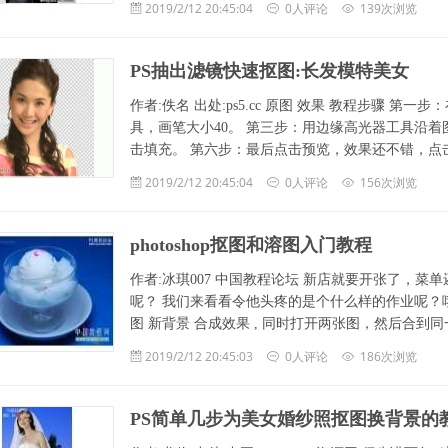
2019/2/12 20:45:04
0人评论
139次浏览
PS抽出滤镜快速抠图:长发模特美女
作者:佚名 出处:ps5.cc 原图 效果 教程步骤 第一
具，画笔大小40。 第三步：用边缘高光器工具沿
击填充。 第六步：最后点击预览，效果还不错，点
2019/2/12 20:45:04
0人评论
156次浏览
photoshop抠图和溶图入门教程
作者:冰琪007 中国教程论坛 新店就要开张了，菜单还
呢？ 我们来看看令他头疼的是个什么样的作业呢？
图 新背景 合成效果 , 同时打开两张图，然后合到
2019/2/12 20:45:03
0人评论
186次浏览
PS简单几步为美女婚纱照抠图换背景的