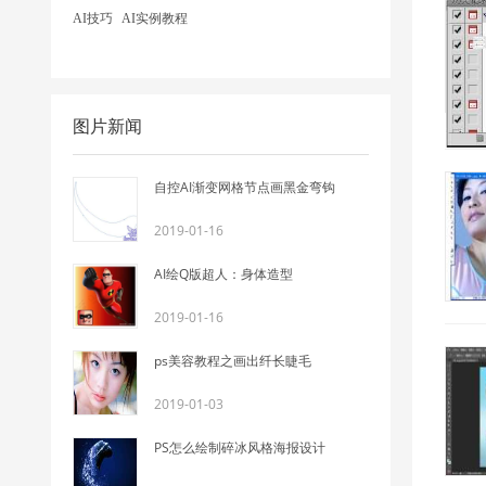
AI技巧
AI实例教程
图片新闻
自控AI渐变网格节点画黑金弯钩
2019-01-16
AI绘Q版超人：身体造型
2019-01-16
ps美容教程之画出纤长睫毛
2019-01-03
PS怎么绘制碎冰风格海报设计