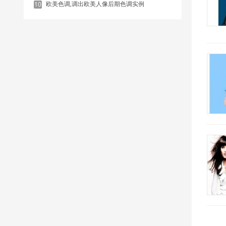
欧美色调,调出欧美人像后期色调实例
10