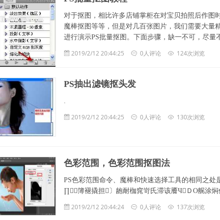
对于抠图，相比许多店铺掌柜在对宝贝拍照后作图
魔棒抠图等等，但是对几百张图片，我们需要大量精
进行演示PS批量抠图。下面步骤，缺一不可，尽量
2019/2/12 20:44:25
0人评论
124次浏览
PS抽出滤镜抠头发
.
2019/2/12 20:44:25
0人评论
130次浏览
色彩范围，色彩范围抠图法
PS色彩范围命令、魔棒和快速选择工具的相同之处是
∏簿褪撬担〕龅耐枷窕岢氏滞该餍ЧＤО艉涂
2019/2/12 20:44:24
0人评论
137次浏览