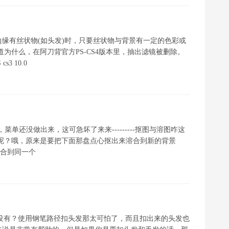
缘有丝状物(如头发)时，只要丝状物与背景有一定的色彩或
为什么，在阿刀背官方PS-CS4版本里，抽出滤镜被删除。
 10.0
菜单还没做出来，这可急坏了来来---------抠图与溶图咋这
呢？哦，原来是要把下面那盘点心抠出来溶合到新的背景
后合到同一个
的方法没有？使用钢笔路径扣头发那太可怕了，而且扣出来的头发也