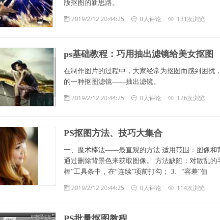
版抠图的新思路。
2019/2/12 20:44:25
0人评论
131次浏览
ps基础教程：巧用抽出滤镜给美女抠图
在制作图片的过程中，大家经常为抠图而感到困扰，今天我
的一种抠图滤镜——抽出滤镜。
2019/2/12 20:44:25
0人评论
126次浏览
PS抠图方法、技巧大集合
一、魔术棒法——最直观的方法 适用范围：图像和
通过删除背景色来获取图像。 方法缺陷：对散乱的毛
棒”工具条中，在“连续”项前打勾； 3、“容差”值
2019/2/12 20:44:25
0人评论
114次浏览
PS批量抠图教程