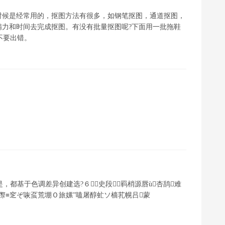
时候是经常用的，抠图方法有很多，如钢笔抠图，通道抠图，
力和时间去完成抠图。有没有批量抠图呢?下面用一批拖鞋
不要出错。
，都基于色调差异创建选?６史段羁梢源唇ù杏鸹难
焖傺≡窆ぞ咴虿荒堋Ｏ旅嫘”嗑屠醇虻ソ樯芤幌吕蒙