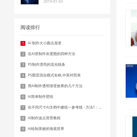
2019-01-03
阅读排行
AI 制作大小圆点渐变
1
在AI里制作灰度图的四种方法
2
PS制作漂亮的流光线条
3
PS图层混合模式名称,中英对照表
4
用AI制作透明渐变效果的几个方法
5
AI简单制作壁纸
6
在不同尺寸AI文档中建统一参考线 - 方法1：对齐和分布
7
AI制作波点背景教程
8
AI绘制美丽的海底世界
9