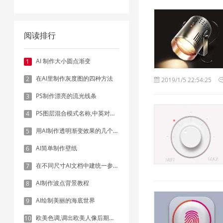
阅读排行
AI 制作大小圆点渐变
1
在AI里制作灰度图的四种方法
2
2019/1/5 22:54:25
PS制作漂亮的流光线条
3
PS图层混合模式名称,中英对照表
4
用AI制作透明渐变效果的几个方法
5
AI简单制作壁纸
6
在不同尺寸AI文档中建统一参考线 - 方法1：对齐和分布
7
AI制作波点背景教程
8
AI绘制美丽的海底世界
9
欧美色调,调出欧美人像后期色调实例
10