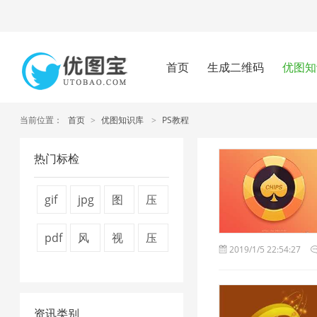
首页
生成二维码
优图知
当前位置：
首页
>
优图知识库
>
PS教程
热门标检
gif
jpg
图
压
图
图
片
缩
pdf
风
视
压
2019/1/5 22:54:27
片
片
压
视
怎
景
频
缩
压
压
缩
频
么
图
压
图
缩
缩
技
大
资讯类别