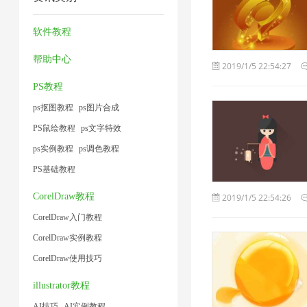
压
片
缩
片
2
1
术
小
缩
1
1
4
软件教程
1
1
1
帮助中心
2019/1/5 22:54:27
PS教程
ps抠图教程
ps图片合成
PS鼠绘教程
ps文字特效
ps实例教程
ps调色教程
PS基础教程
CorelDraw教程
2019/1/5 22:54:26
CorelDraw入门教程
CorelDraw实例教程
CorelDraw使用技巧
illustrator教程
AI技巧
AI实例教程