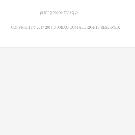
优图宝 版权所有
闽ICP备2020017883号-2
EMAIL：ADMIN@GS20.COM
COPYRIGHT © 2017-2019 UTOBAO.COM ALL RIGHTS RESERVED.