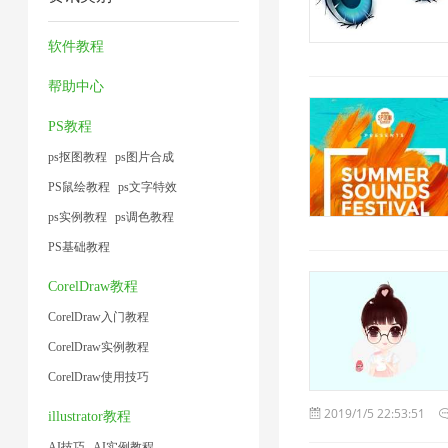
器
频
压
压
2
1
大
缩
缩
软件教程
小
1
1
帮助中心
1
PS教程
ps抠图教程
ps图片合成
PS鼠绘教程
ps文字特效
ps实例教程
ps调色教程
PS基础教程
CorelDraw教程
CorelDraw入门教程
CorelDraw实例教程
CorelDraw使用技巧
2019/1/5 22:53:51
illustrator教程
AI技巧
AI实例教程