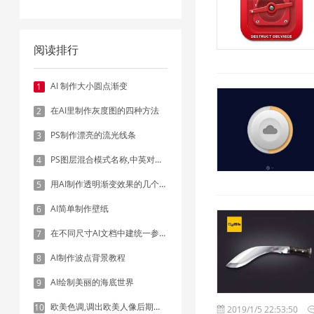
阅读排行
AI 制作大小圆点渐变
1
在AI里制作灰度图的四种方法
2
PS制作漂亮的流光线条
3
PS图层混合模式名称,中英对照表
4
用AI制作透明渐变效果的几个方法
5
AI简单制作壁纸
6
在不同尺寸AI文档中建统一参考线 - 方法1：对齐和分布
7
AI制作波点背景教程
8
AI绘制美丽的海底世界
9
欧美色调,调出欧美人像后期色调实例
10
2019/1/5 22:53:50