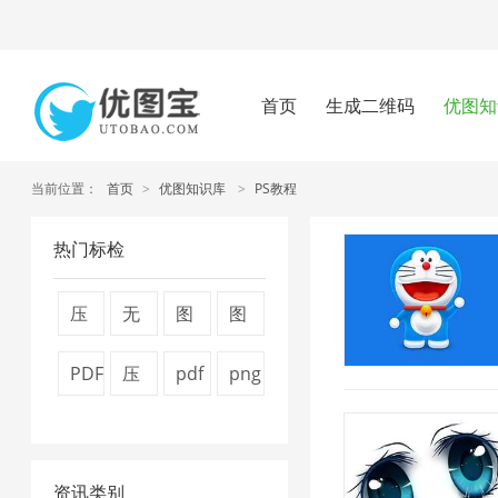
首页
生成二维码
优图知
当前位置：
首页
>
优图知识库
>
PS教程
热门标检
压
无
图
图
缩
损
片
片
PDF
压
pdf
png
图
压
压
压
转
缩
怎
图
片
缩
缩
缩
换
视
么
片
4
1
器
7
资讯类别