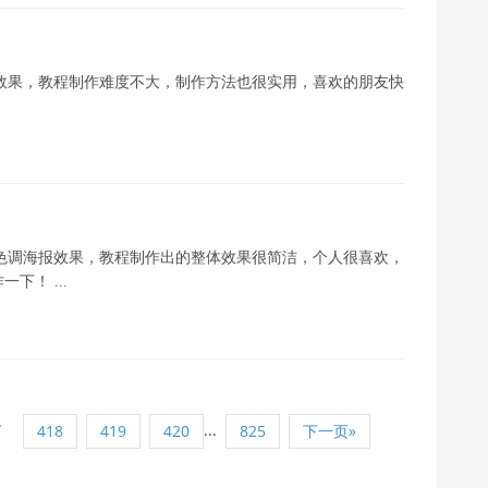
分身效果，教程制作难度不大，制作方法也很实用，喜欢的朋友快
淡蓝色调海报效果，教程制作出的整体效果很简洁，个人很喜欢，
！ ...
7
...
418
419
420
825
下一页»