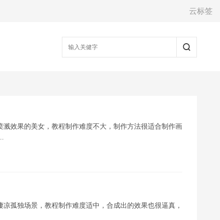
云标签
颜料喷溅效果的美女，教程制作难度不大，制作方法很适合制作画
.
美女凄凉孤独场景，教程制作难度适中，合成出的效果也很逼真，