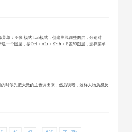
，选择菜单：图像 模式 Lab模式，创建曲线调整图层，分别对
层，按Ctrl + ALt + Shift + E盖印图层，选择菜单
理的时候先把大致的主色调出来，然后调暗，这样人物质感及
...
45
46
47
825
下一页»