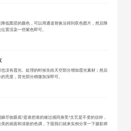
来降低图层的颜色，可以用通道替换法得到双色图片，然后降
光位置渲染一些紫色即可。
效
彩也没有霞光。处理的时候先给天空部分增加霞光素材；然后
分的亮度，背光部分稍微加深即可。
媚尽收眼底?是谁把谁的难过感同身受?文艺是不变的信仰，
唯美的画面和清新的色调，下面我们就来实例分享一下摄影师