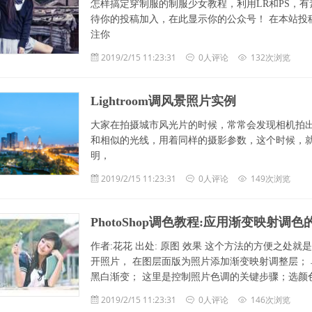
怎样搞定穿制服的制服少女教程，利用LR和PS，有
待你的投稿加入，在此显示你的公众号！ 在本站投
注你
2019/2/15 11:23:31
0人评论
132次浏览
Lightroom调风景照片实例
大家在拍摄城市风光片的时候，常常会发现相机拍
和相似的光线，用着同样的摄影参数，这个时候，
明，
2019/2/15 11:23:31
0人评论
149次浏览
PhotoShop调色教程:应用渐变映射调色
作者:花花 出处: 原图 效果 这个方法的方便之处就是
开照片， 在图层面版为照片添加渐变映射调整层；
黑白渐变； 这里是控制照片色调的关键步骤；选颜
2019/2/15 11:23:31
0人评论
146次浏览