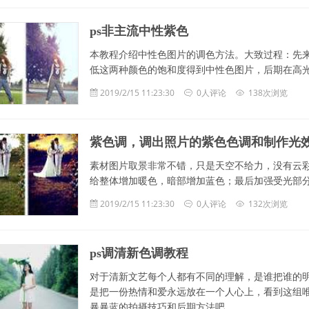
ps非主流中性紫色
本教程介绍中性色图片的调色方法。大致过程：先
低这两种颜色的饱和度得到中性色图片，后期在高
2019/2/15 11:23:30
0人评论
138次浏览
紫色调，调出照片的紫色色调和制作光
素材图片取景非常不错，只是天空不给力，没有云
给整体增加暖色，暗部增加蓝色；最后加强受光部
2019/2/15 11:23:30
0人评论
132次浏览
ps调清新色调教程
对于清新文艺每个人都有不同的理解，是谁把谁的明
是把一份热情和爱永远放在一个人心上，看到这组
暴暴蓝的拍摄技巧和后期方法吧。