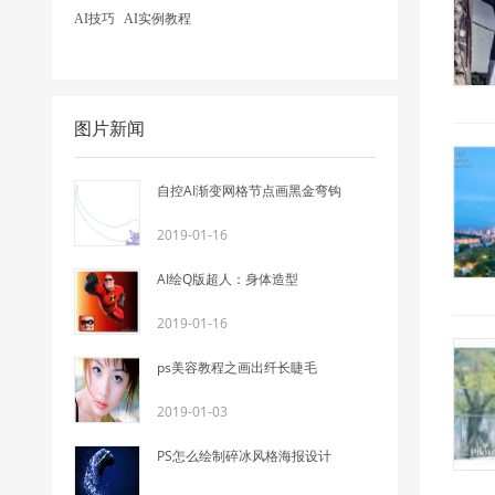
AI技巧
AI实例教程
图片新闻
自控AI渐变网格节点画黑金弯钩
2019-01-16
AI绘Q版超人：身体造型
2019-01-16
ps美容教程之画出纤长睫毛
2019-01-03
PS怎么绘制碎冰风格海报设计