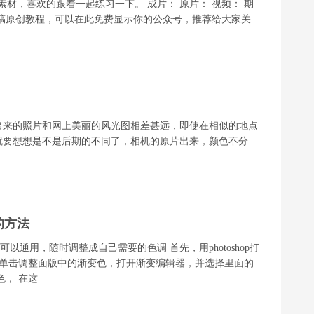
素材，喜欢的跟着一起练习一下。 成片： 原片： 视频： 期
稿原创教程，可以在此免费显示你的公众号，推荐给大家关
出来的照片和网上美丽的风光图相差甚远，即使在相似的地点
就要想想是不是后期的不同了，相机的原片出来，颜色不分
的方法
可以通用，随时调整成自己需要的色调 首先，用photoshop打
 单击调整面版中的渐变色，打开渐变编辑器，并选择里面的
色， 在这