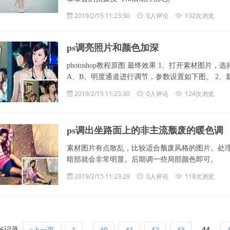
2019/2/15 11:23:30
0人评论
132次浏览
ps调亮照片和颜色加深
photoshop教程原图 最终效果 1、打开素材图片
A、B、明度通道进行调节，参数设置如下图。 2、新建一个图
2019/2/15 11:23:30
0人评论
124次浏览
ps调出坐路面上的非主流颓废的暖色调
素材图片有点散乱，比较适合颓废风格的图片。处
暗部就会非常明显。后期调一些局部颜色即可。
2019/2/15 11:23:29
0人评论
118次浏览
96记录
...
44
«上一页
1
40
41
42
43