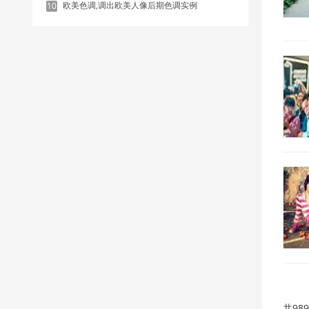
欧美色调,调出欧美人像后期色调实例
10
共98