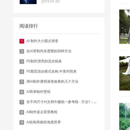
2019-01-03
阅读排行
AI 制作大小圆点渐变
1
在AI里制作灰度图的四种方法
2
PS制作漂亮的流光线条
3
PS图层混合模式名称,中英对照表
4
用AI制作透明渐变效果的几个方法
5
AI简单制作壁纸
6
在不同尺寸AI文档中建统一参考线 - 方法1：对齐和分布
7
AI制作波点背景教程
8
AI绘制美丽的海底世界
9