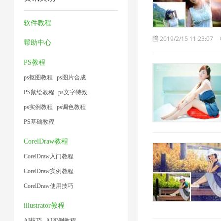
器
缩
工
频
2
1
技
具
大
软件教程
术
1
小
2019/2/15 11:23:07
帮助中心
1
1
PS教程
ps抠图教程
ps图片合成
PS鼠绘教程
ps文字特效
ps实例教程
ps调色教程
PS基础教程
CorelDraw教程
CorelDraw入门教程
CorelDraw实例教程
CorelDraw使用技巧
illustrator教程
AI技巧
AI实例教程