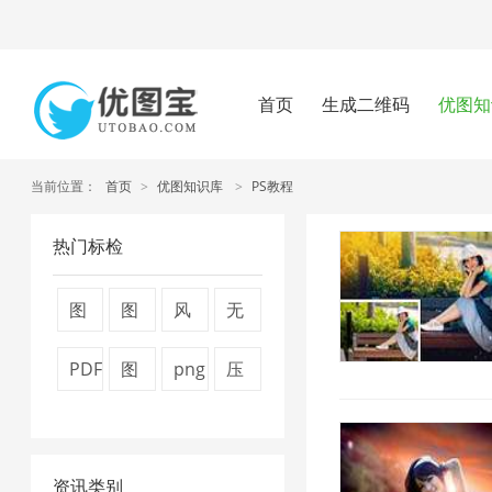
首页
生成二维码
优图知
当前位置：
首页
>
优图知识库
>
PS教程
热门标检
图
图
风
无
片
片
景
损
PDF
图
png
压
压
压
图
压
转
片
压
缩
缩
缩
片
缩
换
压
缩
视
器
7
1
1
资讯类别