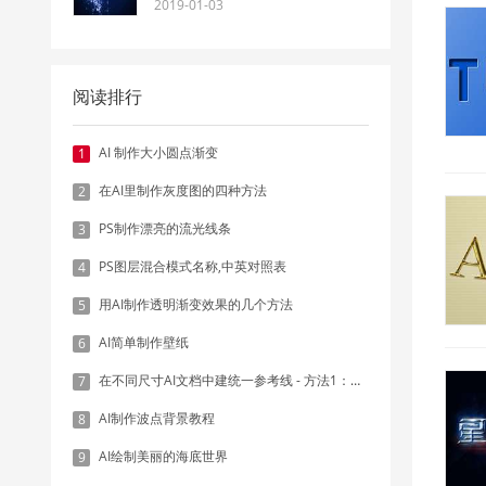
2019-01-03
阅读排行
AI 制作大小圆点渐变
1
在AI里制作灰度图的四种方法
2
PS制作漂亮的流光线条
3
PS图层混合模式名称,中英对照表
4
用AI制作透明渐变效果的几个方法
5
AI简单制作壁纸
6
在不同尺寸AI文档中建统一参考线 - 方法1：对齐和分布
7
AI制作波点背景教程
8
AI绘制美丽的海底世界
9