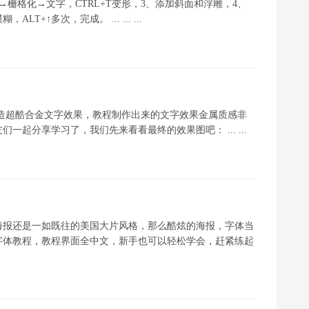
→栅格化→文字，CTRL+T变形，3、添加斜面和浮雕，4、
↑多次，完成。 ... ... ...
打造超酷合金文字效果，教程制作出来的文字效果金属质感非
起分享学习了，我们先来看看最终的效果图吧： ... ...
海报还是一如既往的美国大片风格，那么酷炫的海报，字体当
字体教程，教程界面全中文，新手也可以轻松学会，赶紧练起