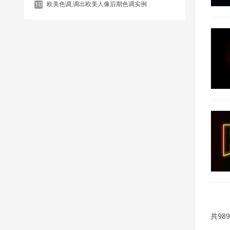
欧美色调,调出欧美人像后期色调实例
10
共98