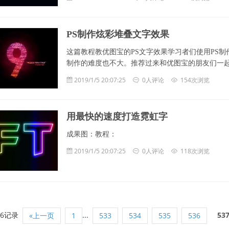
PS制作炫彩堆叠文字效果
这篇教程教优图宝的PS文字效果学习者们使用PS
制作的难度也不大。推荐过来和优图宝的朋友们一起分享
2019/1/5 20:07:25
0人评论
154次浏览
用最快的速度打造霓虹字
成果图：教程：
2019/1/5 20:07:25
0人评论
118次浏览
96记录
...
53
«上一页
1
533
534
535
536