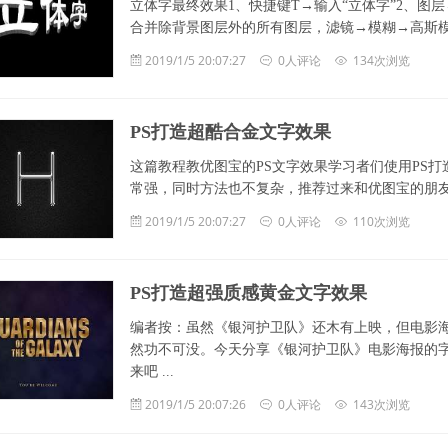
立体字最终效果1、快捷键T→输入“立体字”2、图层
合并除背景图层外的所有图层，滤镜→模糊→高斯模糊，ALT+
2019/1/5 20:07:27
0人评论
134次浏览
PS打造超酷合金文字效果
这篇教程教优图宝的PS文字效果学习者们使用PS
常强，同时方法也不复杂，推荐过来和优图宝的朋友们一
2019/1/5 20:07:27
0人评论
110次浏览
PS打造超强质感黄金文字效果
编者按：虽然《银河护卫队》还木有上映，但电影
然功不可没。今天分享《银河护卫队》电影海报的
来吧 ...
2019/1/5 20:07:26
0人评论
143次浏览