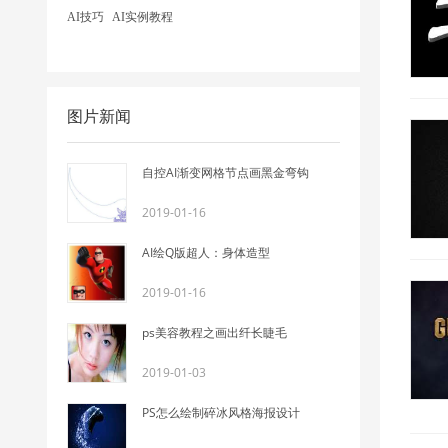
AI技巧
AI实例教程
图片新闻
自控AI渐变网格节点画黑金弯钩
2019-01-16
AI绘Q版超人：身体造型
2019-01-16
ps美容教程之画出纤长睫毛
2019-01-03
PS怎么绘制碎冰风格海报设计