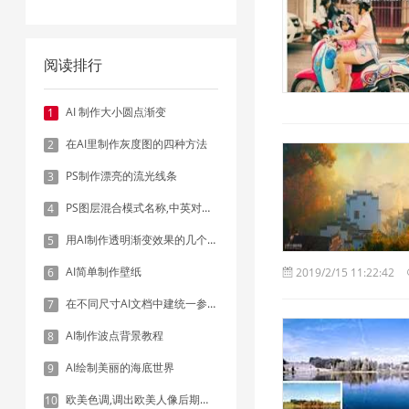
阅读排行
AI 制作大小圆点渐变
1
在AI里制作灰度图的四种方法
2
PS制作漂亮的流光线条
3
PS图层混合模式名称,中英对照表
4
用AI制作透明渐变效果的几个方法
5
AI简单制作壁纸
6
2019/2/15 11:22:42
在不同尺寸AI文档中建统一参考线 - 方法1：对齐和分布
7
AI制作波点背景教程
8
AI绘制美丽的海底世界
9
欧美色调,调出欧美人像后期色调实例
10