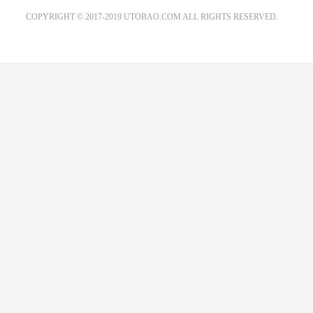
EMAIL：ADMIN@GS20.COM
COPYRIGHT © 2017-2019 UTOBAO.COM ALL RIGHTS RESERVED.