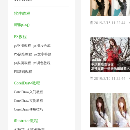
频
缩
压
片
2
1
大
图
缩
4
软件教程
小
片
1
2019/2/15 11:22:44
帮助中心
1
1
PS教程
ps抠图教程
ps图片合成
PS鼠绘教程
ps文字特效
ps实例教程
ps调色教程
PS基础教程
2019/2/15 11:22:44
CorelDraw教程
CorelDraw入门教程
CorelDraw实例教程
CorelDraw使用技巧
illustrator教程
AI技巧
AI实例教程