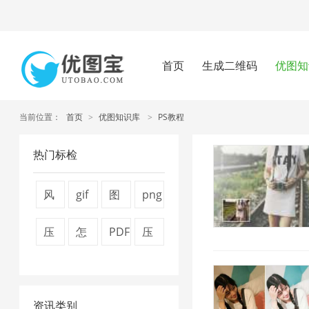
首页
生成二维码
优图知
当前位置：
首页
>
优图知识库
>
PS教程
热门标检
风
gif
图
png
景
图
片
图
压
怎
PDF
压
图
片
压
片
缩
么
文
缩
片
压
缩
压
视
压
件
图
1
缩
7
缩
资讯类别