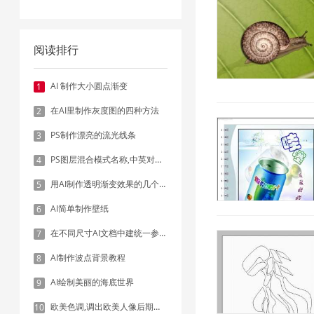
阅读排行
AI 制作大小圆点渐变
1
在AI里制作灰度图的四种方法
2
PS制作漂亮的流光线条
3
PS图层混合模式名称,中英对照表
4
用AI制作透明渐变效果的几个方法
5
AI简单制作壁纸
6
在不同尺寸AI文档中建统一参考线 - 方法1：对齐和分布
7
AI制作波点背景教程
8
AI绘制美丽的海底世界
9
欧美色调,调出欧美人像后期色调实例
10