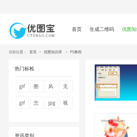
首页
生成二维码
优图知
当前位置：
首页
>
优图知识库
>
PS教程
热门标检
gif
图
风
无
图
片
景
损
gif
怎
jpg
视
片
压
图
压
压
么
图
频
压
缩
片
缩
缩
压
片
压
缩
器
1
1
资讯类别