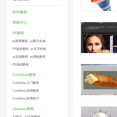
2
缩
压
缩
2
2
图
缩
1
软件教程
片
1
帮助中心
1
PS教程
ps抠图教程
ps图片合成
PS鼠绘教程
ps文字特效
ps实例教程
ps调色教程
PS基础教程
CorelDraw教程
CorelDraw入门教程
CorelDraw实例教程
CorelDraw使用技巧
illustrator教程
AI技巧
AI实例教程