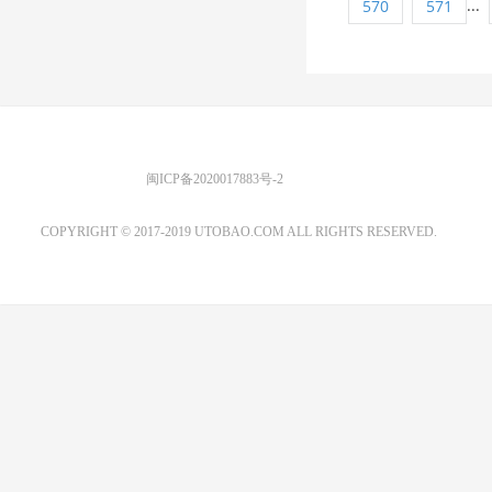
...
570
571
优图宝 版权所有
闽ICP备2020017883号-2
EMAIL：ADMIN@GS20.COM
COPYRIGHT © 2017-2019 UTOBAO.COM ALL RIGHTS RESERVED.