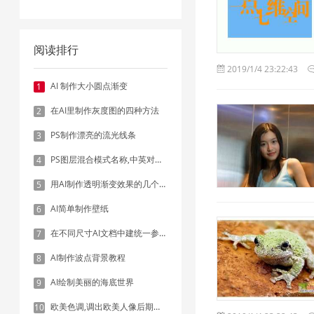
阅读排行
2019/1/4 23:22:43
AI 制作大小圆点渐变
1
在AI里制作灰度图的四种方法
2
PS制作漂亮的流光线条
3
PS图层混合模式名称,中英对照表
4
用AI制作透明渐变效果的几个方法
5
AI简单制作壁纸
6
在不同尺寸AI文档中建统一参考线 - 方法1：对齐和分布
7
AI制作波点背景教程
8
AI绘制美丽的海底世界
9
欧美色调,调出欧美人像后期色调实例
10