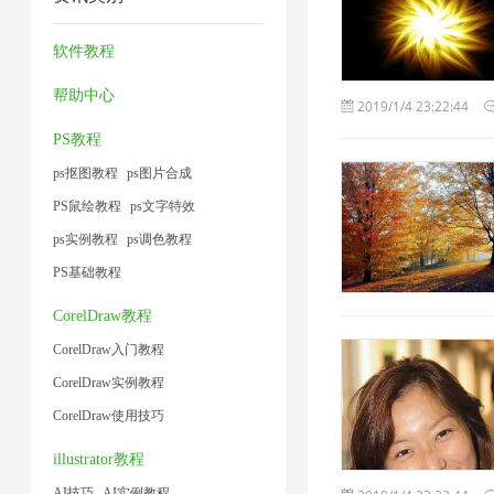
片
压
缩
缩
2
1
缩
技
图
软件教程
1
术
片
帮助中心
2019/1/4 23:22:44
1
1
PS教程
ps抠图教程
ps图片合成
PS鼠绘教程
ps文字特效
ps实例教程
ps调色教程
PS基础教程
CorelDraw教程
CorelDraw入门教程
CorelDraw实例教程
CorelDraw使用技巧
illustrator教程
AI技巧
AI实例教程