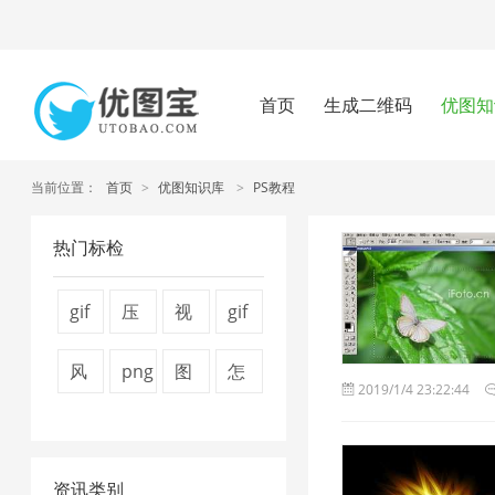
首页
生成二维码
优图知
当前位置：
首页
>
优图知识库
>
PS教程
热门标检
gif
压
视
gif
压
缩
频
图
风
png
图
怎
2019/1/4 23:22:44
缩
图
压
片
景
图
片
么
2
片
缩
压
图
片
压
压
4
1
缩
资讯类别