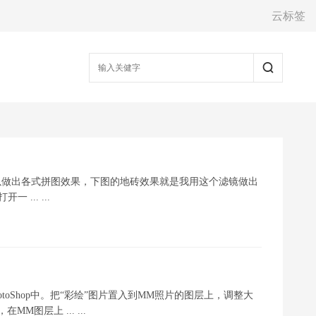
云标签
op滤镜,可以做出各式拼图效果，下图的地砖效果就是我用这个滤镜做出
 ... ...
otoShop中。把“彩绘”图片置入到MM照片的图层上，调整大
M图层上 ... ...