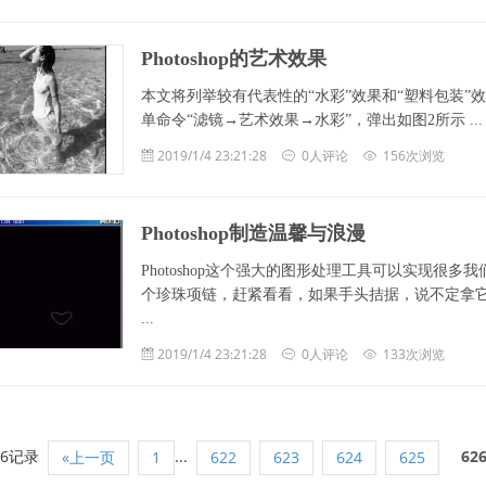
Photoshop的艺术效果
本文将列举较有代表性的“水彩”效果和“塑料包装”效果
单命令“滤镜→艺术效果→水彩”，弹出如图2所示 ... .
2019/1/4 23:21:28
0人评论
156次浏览
Photoshop制造温馨与浪漫
Photoshop这个强大的图形处理工具可以实现
个珍珠项链，赶紧看看，如果手头拮据，说不定拿它也可以取悦
...
2019/1/4 23:21:28
0人评论
133次浏览
96记录
...
62
«上一页
1
622
623
624
625