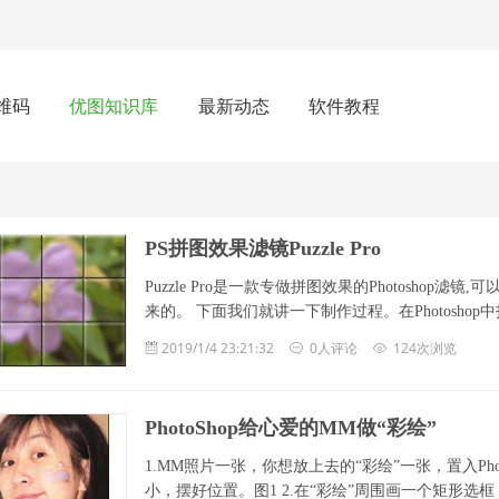
维码
优图知识库
最新动态
软件教程
PS拼图效果滤镜Puzzle Pro
Puzzle Pro是一款专做拼图效果的Photosh
来的。 下面我们就讲一下制作过程。在Photoshop中打开一
2019/1/4 23:21:32
0人评论
124次浏览
PhotoShop给心爱的MM做“彩绘”
1.MM照片一张，你想放上去的“彩绘”一张，置入Ph
小，摆好位置。图1 2.在“彩绘”周围画一个矩形选框，在M