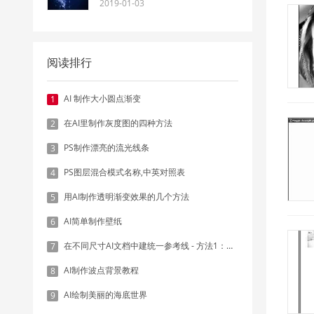
2019-01-03
阅读排行
AI 制作大小圆点渐变
1
在AI里制作灰度图的四种方法
2
PS制作漂亮的流光线条
3
PS图层混合模式名称,中英对照表
4
用AI制作透明渐变效果的几个方法
5
AI简单制作壁纸
6
在不同尺寸AI文档中建统一参考线 - 方法1：对齐和分布
7
AI制作波点背景教程
8
AI绘制美丽的海底世界
9