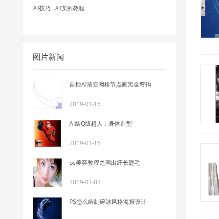
AI技巧
AI实例教程
图片新闻
自控AI渐变网格节点画黑金弯钩
2019-01-16
AI绘Q版超人：身体造型
2019-01-16
ps美容教程之画出纤长睫毛
2019-01-03
PS怎么绘制碎冰风格海报设计