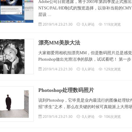
Adobe公司日前透露，将于2003年第四季度正式推出
NTSC/PAL/HD制式的预览选择，以弥补当前的CM
层设 ...
2019/1/4 23:21:30
0人评论
119次浏览
漂亮MM美肤大法
大家都爱用相机拍漂亮MM，但是数码照片总是感觉
Photoshop做出光滑洁净的肌肤，试试看吧！ 第一步：打开你
2019/1/4 23:21:30
0人评论
129次浏览
Photoshop处理数码照片
说到Photoshop，它毕竟是业内最流行的图像处
招“求生”之术，那么在关键的时候可真能派上大用场！ 景深
2019/1/4 23:21:30
0人评论
106次浏览