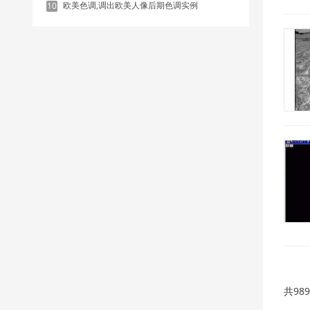
欧美色调,调出欧美人像后期色调实例
10
共98