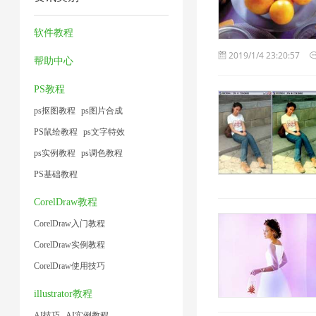
压
2
器
压
1
1
缩
1
缩
软件教程
1
1
2019/1/4 23:20:57
帮助中心
PS教程
ps抠图教程
ps图片合成
PS鼠绘教程
ps文字特效
ps实例教程
ps调色教程
PS基础教程
CorelDraw教程
CorelDraw入门教程
CorelDraw实例教程
CorelDraw使用技巧
illustrator教程
AI技巧
AI实例教程