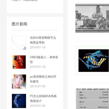
图片新闻
自控AI渐变网格节点
画黑金弯钩
2019-01-16
AI绘Q版超人：身体造
型
2019-01-16
ps美容教程之画出纤
长睫毛
2019-01-03
PS怎么绘制碎冰风格
海报设计
2019-01-03