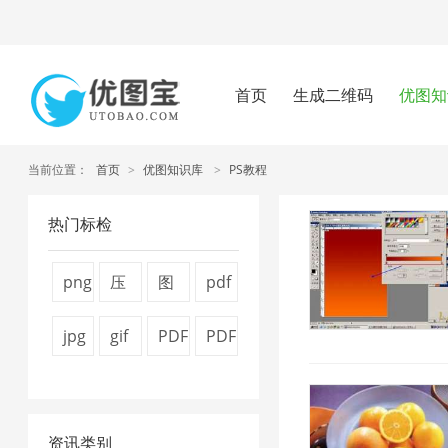
首页
生成二维码
优图知
当前位置：
首页
>
优图知识库
>
PS教程
热门标检
png
压
图
pdf
压
缩
片
怎
jpg
gif
PDF
PDF
缩
图
压
么
图
压
转
文
工
片
缩
压
片
缩
换
件
具
4
7
缩
资讯类别