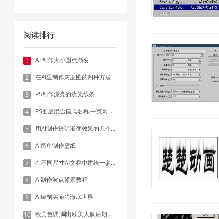
阅读排行
AI 制作大小圆点渐变
1
在AI里制作灰度图的四种方法
2
PS制作漂亮的流光线条
3
PS图层混合模式名称,中英对照表
4
用AI制作透明渐变效果的几个方法
5
AI简单制作壁纸
6
在不同尺寸AI文档中建统一参考线 - 方法1：对齐和分布
7
AI制作波点背景教程
8
AI绘制美丽的海底世界
9
欧美色调,调出欧美人像后期色调实例
10