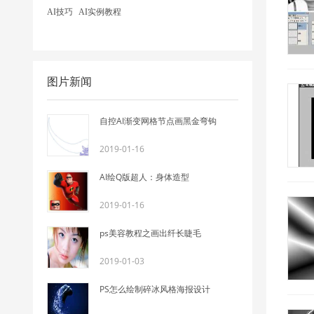
AI技巧
AI实例教程
图片新闻
自控AI渐变网格节点画黑金弯钩
2019-01-16
AI绘Q版超人：身体造型
2019-01-16
ps美容教程之画出纤长睫毛
2019-01-03
PS怎么绘制碎冰风格海报设计