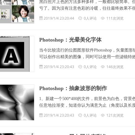
黑白照片上色的方法多种多样，一般都比较简单。
亏了。因为没有注意色彩的冷暖，往往最终效果不很真实。形
2019/1/4 23:20:44
0人评论
111次浏览
Photoshop：光晕美化字体
当今比较流行的位图图形软件Photoshop，矢量图形软件Cor
可以创作出精美的图像，同时可以使用一些滤镜特效来模仿 
2019/1/4 23:20:43
0人评论
146次浏览
Photoshop：抽象波形的制作
1、新建一个500*400的文件，前景色为白色，背
任意地拉渐变，知道你认为满意为止（角度以及长度自由选
2019/1/4 23:20:43
0人评论
121次浏览