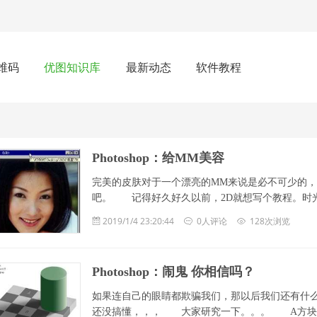
维码
优图知识库
最新动态
软件教程
Photoshop：给MM美容
完美的皮肤对于一个漂亮的MM来说是必不可少的
吧。 记得好久好久以前，2D就想写个教程。时光如梭，
2019/1/4 23:20:44
0人评论
128次浏览
Photoshop：闹鬼 你相信吗？
如果连自己的眼睛都欺骗我们，那以后我们还有什
还没搞懂，，， 大家研究一下。。。 A方块和B方块