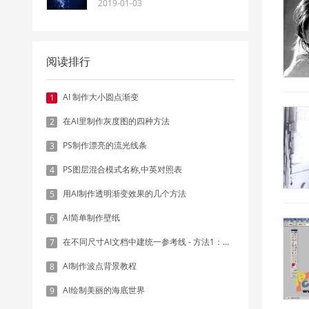
2019-01-03
阅读排行
AI 制作大小圆点渐变
1
在AI里制作灰度图的四种方法
2
PS制作漂亮的流光线条
3
PS图层混合模式名称,中英对照表
4
用AI制作透明渐变效果的几个方法
5
AI简单制作壁纸
6
在不同尺寸AI文档中建统一参考线 - 方法1：对齐和分布
7
AI制作波点背景教程
8
AI绘制美丽的海底世界
9