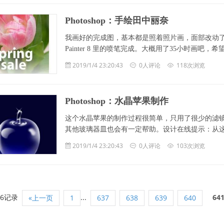
Photoshop：手绘田中丽奈
我画好的完成图，基本都是照着照片画，面部改动了一点点
Painter 8 里的喷笔完成。大概用了35小时画吧，希望你们 
2019/1/4 23:20:43
0人评论
118次浏览
Photoshop：水晶苹果制作
这个水晶苹果的制作过程很简单，只用了很少的滤
其他玻璃器皿也会有一定帮助。设计在线提示：从这个例子
2019/1/4 23:20:43
0人评论
103次浏览
96记录
...
64
«上一页
1
637
638
639
640