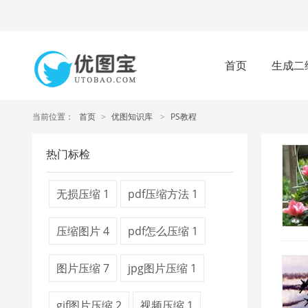
首页
生成二
当前位置：
首页
>
优图知识库
>
PS教程
热门标检
无损压缩
1
pdf压缩方法
1
压缩图片
4
pdf怎么压缩
1
图片压缩
7
jpg图片压缩
1
gif图片压缩
2
视频压缩
1