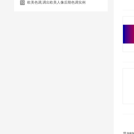
欧美色调,调出欧美人像后期色调实例
10
共98