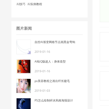
AI技巧
AI实例教程
图片新闻
自控AI渐变网格节点画黑金弯钩
2019-01-16
AI绘Q版超人：身体造型
2019-01-16
ps美容教程之画出纤长睫毛
2019-01-03
PS怎么绘制碎冰风格海报设计