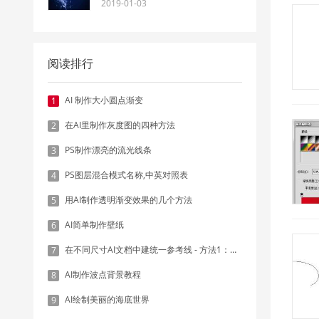
2019-01-03
阅读排行
AI 制作大小圆点渐变
1
在AI里制作灰度图的四种方法
2
PS制作漂亮的流光线条
3
PS图层混合模式名称,中英对照表
4
用AI制作透明渐变效果的几个方法
5
AI简单制作壁纸
6
在不同尺寸AI文档中建统一参考线 - 方法1：对齐和分布
7
AI制作波点背景教程
8
AI绘制美丽的海底世界
9