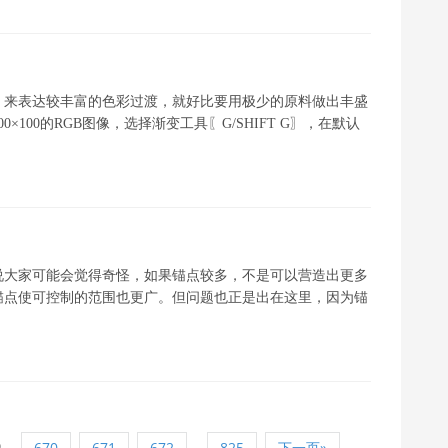
，来表达较丰富的色彩过渡，就好比要用极少的原料做出丰盛
100的RGB图像，选择渐变工具〖G/SHIFT G〗，在默认
说大家可能会觉得奇怪，如果锚点较多，不是可以营造出更多
锚点使可控制的范围也更广。但问题也正是出在这里，因为锚
9
...
670
671
672
825
下一页»