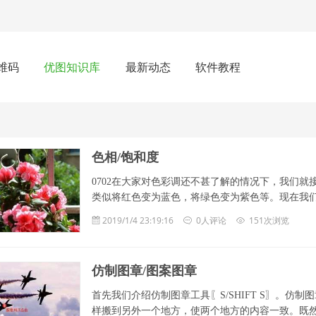
维码
优图知识库
最新动态
软件教程
色相/饱和度
0702在大家对色彩调还不甚了解的情况下，我们
类似将红色变为蓝色，将绿色变为紫色等。现在我们来系
2019/1/4 23:19:16
0人评论
151次浏览
仿制图章/图案图章
首先我们介绍仿制图章工具〖S/SHIFT S〗。仿
样搬到另外一个地方，使两个地方的内容一致。既然是一