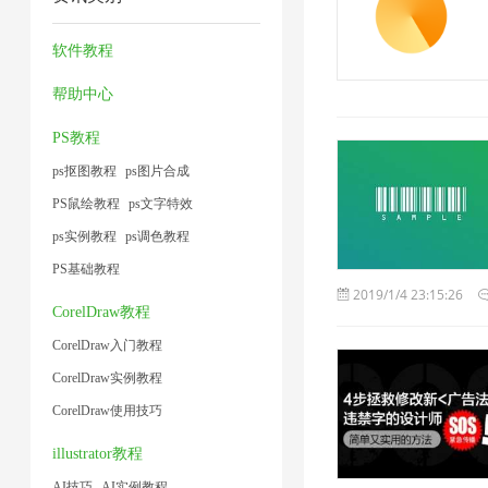
片
缩
器
缩
1
1
1
1
1
1
软件教程
帮助中心
PS教程
ps抠图教程
ps图片合成
PS鼠绘教程
ps文字特效
ps实例教程
ps调色教程
PS基础教程
2019/1/4 23:15:26
CorelDraw教程
CorelDraw入门教程
CorelDraw实例教程
CorelDraw使用技巧
illustrator教程
AI技巧
AI实例教程