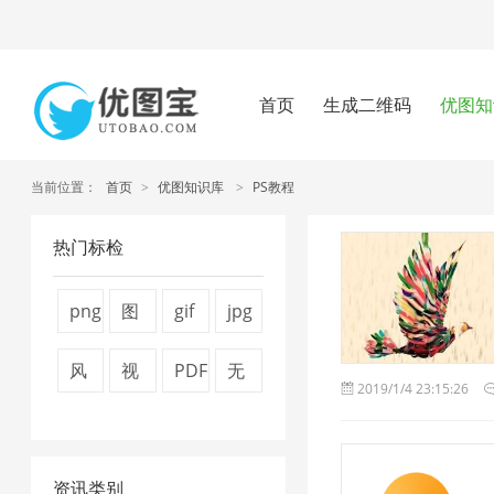
首页
生成二维码
优图知
当前位置：
首页
>
优图知识库
>
PS教程
热门标检
png
图
gif
jpg
压
片
压
图
风
视
PDF
无
2019/1/4 23:15:26
缩
压
缩
片
景
频
转
损
工
缩
2
压
图
压
换
压
具
7
缩
资讯类别