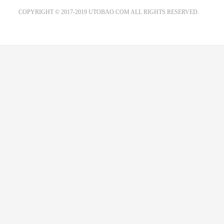
EMAIL：ADMIN@GS20.COM
COPYRIGHT © 2017-2019 UTOBAO.COM ALL RIGHTS RESERVED.