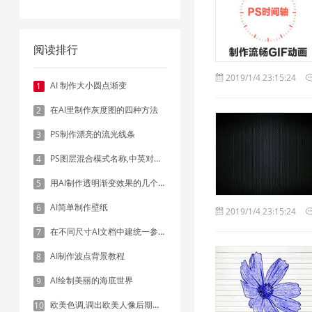
阅读排行
2019/1/4 23:15:24
AI 制作大小圆点渐变
1
在AI里制作灰度图的四种方法
2
PS制作漂亮的流光线条
3
PS图层混合模式名称,中英对照表
4
用AI制作透明渐变效果的几个方法
5
AI简单制作壁纸
6
2019/1/4 23:15:24
在不同尺寸AI文档中建统一参考线 - 方法1：对齐和分布
7
AI制作波点背景教程
8
AI绘制美丽的海底世界
9
欧美色调,调出欧美人像后期色调实例
10