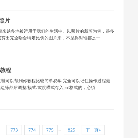
剪照片
现在也越来越多地被运用于我们的生活中。以照片的裁剪为例，很多
裁剪出完全吻合特定比例的图片来，不见得对谁都是一
果教程
鞋可以帮到你教程比较简单易学 完全可以记住操作过程最
边缘然后调整/模式/灰度模式存入psd格式的，必须
2
...
773
774
775
825
下一页»