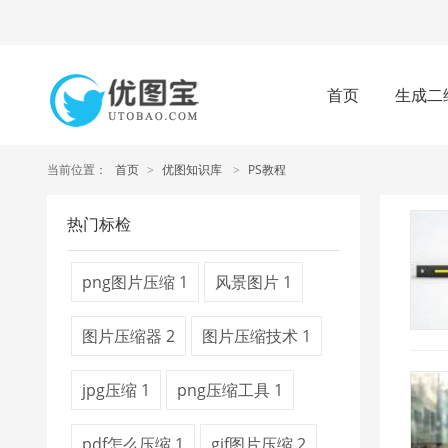
首页
生成二
当前位置：
首页
>
优图知识库
>
PS教程
热门标检
png图片压缩
1
风景图片
1
图片压缩器
2
图片压缩技术
1
jpg压缩
1
png压缩工具
1
pdf怎么压缩
1
gif图片压缩
2