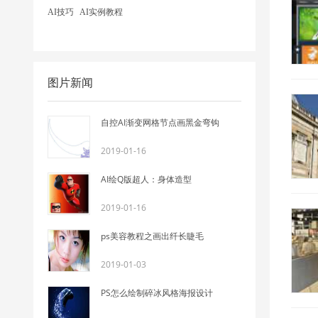
AI技巧
AI实例教程
图片新闻
自控AI渐变网格节点画黑金弯钩
2019-01-16
AI绘Q版超人：身体造型
2019-01-16
ps美容教程之画出纤长睫毛
2019-01-03
PS怎么绘制碎冰风格海报设计