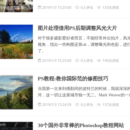
2019/1/3 15:25:00
0人评论
133次浏览
图片处理借用PS后期调整风光大片
对于很多摄影爱好者而言，不能经常外出拍片，风
视角，找出一些构图还算ok，调整曝光和色彩，进
了。
2019/1/3 15:25:00
0人评论
140次浏览
PS教程:教你国际范的修图技巧
当我第一次来到俄勒冈的波特兰的时候，我就深深
河，这一切让这座城市独一无二。Mark Weave
2019/1/3 15:24:59
0人评论
137次浏览
30个国外非常棒的Photoshop教程网站