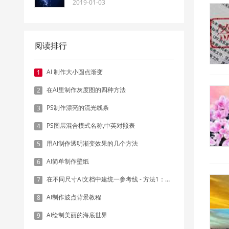
2019-01-03
阅读排行
AI 制作大小圆点渐变
1
在AI里制作灰度图的四种方法
2
PS制作漂亮的流光线条
3
PS图层混合模式名称,中英对照表
4
用AI制作透明渐变效果的几个方法
5
AI简单制作壁纸
6
在不同尺寸AI文档中建统一参考线 - 方法1：对齐和分布
7
AI制作波点背景教程
8
AI绘制美丽的海底世界
9