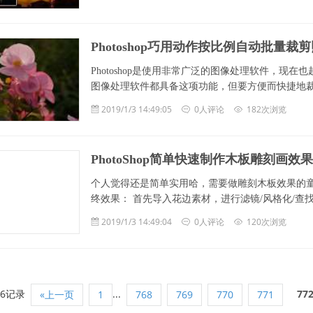
Photoshop巧用动作按比例自动批量裁
Photoshop是使用非常广泛的图像处理软件，
图像处理软件都具备这项功能，但要方便而快捷地
2019/1/3 14:49:05
0人评论
182次浏览
PhotoShop简单快速制作木板雕刻画效
个人觉得还是简单实用哈，需要做雕刻木板效果的童
终效果： 首先导入花边素材，进行滤镜/风格化/查找
2019/1/3 14:49:04
0人评论
120次浏览
96记录
...
77
«上一页
1
768
769
770
771