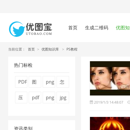
首页
生成二维码
优图知
当前位置：
首页
>
优图知识库
>
PS教程
热门标检
PDF
图
png
怎
文
片
图
么
压
pdf
png
jpg
2019/1/3 14:48:07
件
压
片
压
缩
压
压
压
压
缩
压
缩
视
缩
缩
缩
缩
7
缩
图
资讯类别