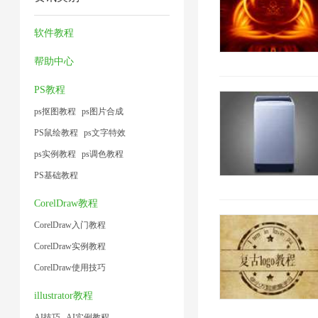
频
方
工
1
1
1
片
大
法
具
软件教程
1
小
1
1
帮助中心
1
PS教程
ps抠图教程
ps图片合成
PS鼠绘教程
ps文字特效
ps实例教程
ps调色教程
PS基础教程
CorelDraw教程
CorelDraw入门教程
CorelDraw实例教程
CorelDraw使用技巧
illustrator教程
AI技巧
AI实例教程