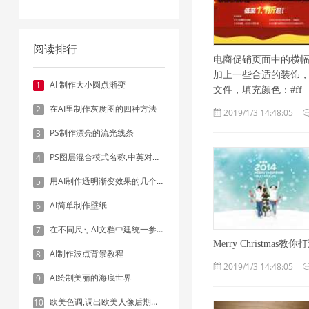
阅读排行
电商促销页面中的横
加上一些合适的装饰，
AI 制作大小圆点渐变
1
文件，填充颜色：#ff
在AI里制作灰度图的四种方法
2
2019/1/3 14:48:05
PS制作漂亮的流光线条
3
PS图层混合模式名称,中英对照表
4
用AI制作透明渐变效果的几个方法
5
AI简单制作壁纸
6
在不同尺寸AI文档中建统一参考线 - 方法1：对齐和分布
7
Merry Christma
AI制作波点背景教程
8
2019/1/3 14:48:05
AI绘制美丽的海底世界
9
欧美色调,调出欧美人像后期色调实例
10