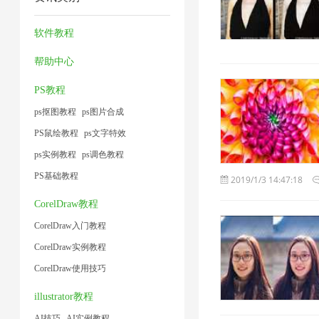
压
频
缩
片
2
缩
大
1
1
软件教程
1
小
帮助中心
1
PS教程
ps抠图教程
ps图片合成
PS鼠绘教程
ps文字特效
ps实例教程
ps调色教程
PS基础教程
2019/1/3 14:47:18
CorelDraw教程
CorelDraw入门教程
CorelDraw实例教程
CorelDraw使用技巧
illustrator教程
AI技巧
AI实例教程