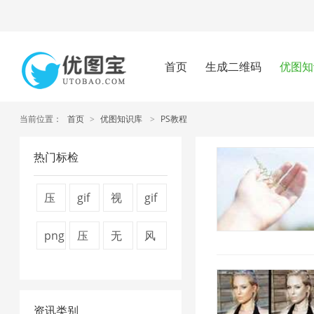
首页
生成二维码
优图知
当前位置：
首页
>
优图知识库
>
PS教程
热门标检
压
gif
视
gif
缩
压
频
图
png
压
无
风
图
缩
压
片
图
缩
损
景
片
2
缩
压
片
视
压
图
4
1
缩
资讯类别