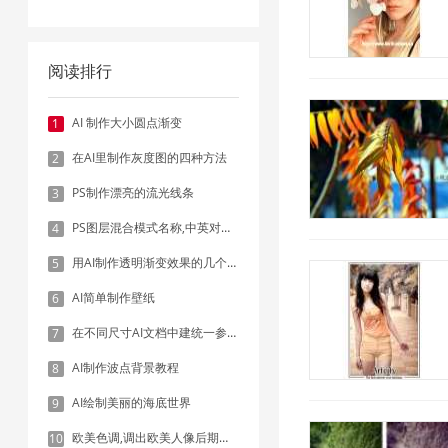
阅读排行
AI 制作大小圆点渐变
1
在AI里制作灰度图的四种方法
2
PS制作漂亮的流光线条
3
PS图层混合模式名称,中英对照表
4
用AI制作透明渐变效果的几个方法
5
AI简单制作壁纸
6
在不同尺寸AI文档中建统一参考线 - 方法1：对齐和分布
7
AI制作波点背景教程
8
AI绘制美丽的海底世界
9
欧美色调,调出欧美人像后期色调实例
10