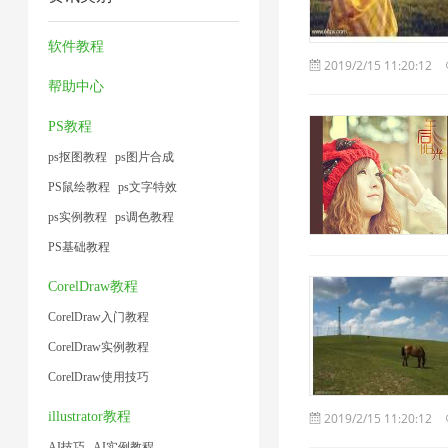
工
压
缩
频
片
1
术
具
缩
器
大
软件教程
1
1
2019/2/15 11:20:12
1
1
2
小
帮助中心
1
PS教程
ps抠图教程
ps图片合成
PS鼠绘教程
ps文字特效
ps实例教程
ps调色教程
PS基础教程
CorelDraw教程
CorelDraw入门教程
CorelDraw实例教程
CorelDraw使用技巧
illustrator教程
2019/2/15 11:20:12
AI技巧
AI实例教程