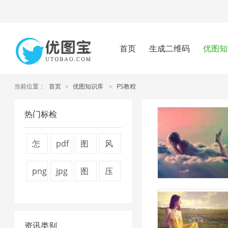
首页
生成二维码
优图知
当前位置：
首页
>
优图知识库
>
PS教程
热门标检
怎
pdf
图
风
么
压
片
景
png
jpg
图
压
压
缩
压
图
压
图
片
缩
缩
方
缩
片
缩
片
压
视
图
法
技
1
资讯类别