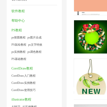
缩
压
2
方
1
2
技
缩
法
软件教程
术
1
1
帮助中心
1
PS教程
ps抠图教程
ps图片合成
PS鼠绘教程
ps文字特效
ps实例教程
ps调色教程
PS基础教程
CorelDraw教程
CorelDraw入门教程
CorelDraw实例教程
CorelDraw使用技巧
2019/1/16 14:24:35
illustrator教程
AI技巧
AI实例教程