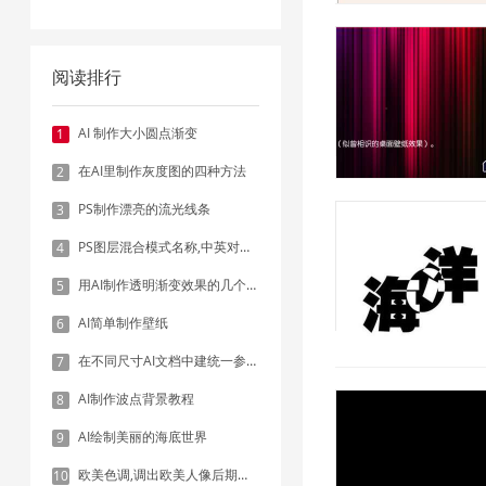
阅读排行
AI 制作大小圆点渐变
1
在AI里制作灰度图的四种方法
2
PS制作漂亮的流光线条
3
PS图层混合模式名称,中英对照表
4
用AI制作透明渐变效果的几个方法
5
AI简单制作壁纸
6
在不同尺寸AI文档中建统一参考线 - 方法1：对齐和分布
7
AI制作波点背景教程
8
AI绘制美丽的海底世界
9
欧美色调,调出欧美人像后期色调实例
10