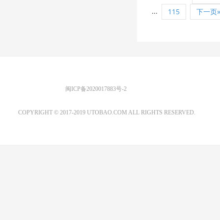
...
115
下一页
优图宝 版权所有
闽ICP备2020017883号-2
EMAIL：ADMIN@GS20.COM
COPYRIGHT © 2017-2019 UTOBAO.COM ALL RIGHTS RESERVED.