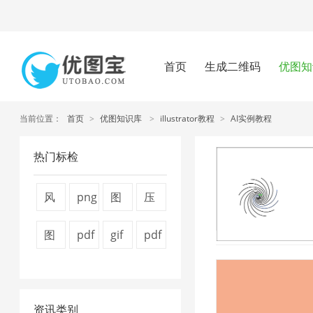
首页
生成二维码
优图知
当前位置：
首页
>
优图知识库
>
illustrator教程
>
AI实例教程
热门标检
风
png
图
压
景
图
片
缩
图
pdf
gif
pdf
图
片
压
图
片
怎
压
压
片
压
缩
片
压
么
缩
缩
1
缩
器
4
资讯类别