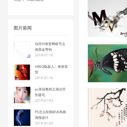
图片新闻
自控AI渐变网格节点
画黑金弯钩
2019-01-16
AI绘Q版超人：身体造
型
2019-01-16
ps美容教程之画出纤
长睫毛
2019-01-03
PS怎么绘制碎冰风格
海报设计
2019-01-03