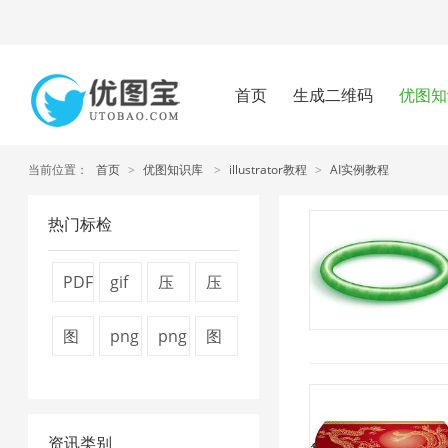
首页
生成二维码
优图知
当前位置：
首页
>
优图知识库
>
illustrator教程
>
AI实例教程
热门标检
PDF
gif
压
压
文
图
缩
缩
图
png
png
图
件
片
图
视
片
图
压
片
压
压
片
频
压
片
缩
压
缩
缩
4
大
资讯类别