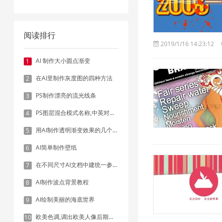
阅读排行
2019/1/16 14:23:12
AI 制作大小圆点渐变
1
在AI里制作灰度图的四种方法
2
PS制作漂亮的流光线条
3
PS图层混合模式名称,中英对照表
4
用AI制作透明渐变效果的几个方法
5
AI简单制作壁纸
6
在不同尺寸AI文档中建统一参考线 - 方法1：对齐和分布
7
AI制作波点背景教程
8
AI绘制美丽的海底世界
9
欧美色调,调出欧美人像后期色调实例
10