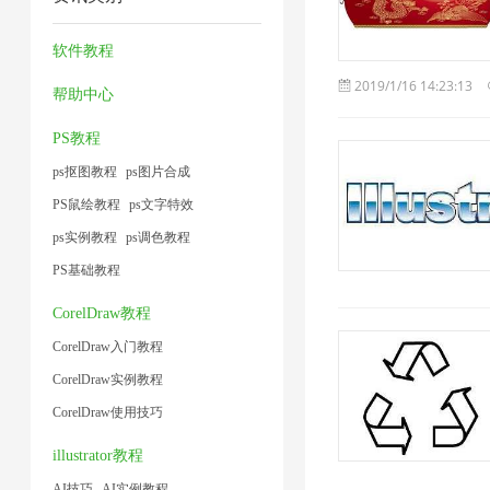
缩
压
工
缩
1
2
小
技
缩
具
7
软件教程
1
术
1
1
2019/1/16 14:23:13
帮助中心
1
PS教程
ps抠图教程
ps图片合成
PS鼠绘教程
ps文字特效
ps实例教程
ps调色教程
PS基础教程
CorelDraw教程
CorelDraw入门教程
CorelDraw实例教程
CorelDraw使用技巧
illustrator教程
AI技巧
AI实例教程