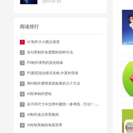
2019-01-03
阅读排行
AI 制作大小圆点渐变
1
在AI里制作灰度图的四种方法
2
PS制作漂亮的流光线条
3
PS图层混合模式名称,中英对照表
4
用AI制作透明渐变效果的几个方法
5
AI简单制作壁纸
6
在不同尺寸AI文档中建统一参考线 - 方法1：对齐和分布
7
AI制作波点背景教程
8
AI绘制美丽的海底世界
9