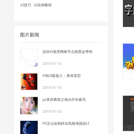
AI技巧
AI实例教程
图片新闻
自控AI渐变网格节点画黑金弯钩
2019-01-16
AI绘Q版超人：身体造型
2019-01-16
ps美容教程之画出纤长睫毛
2019-01-03
PS怎么绘制碎冰风格海报设计