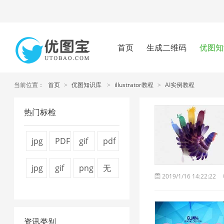
首页
生成二维码
优图知
当前位置：
首页
>
优图知识库
>
illustrator教程
>
AI实例教程
热门标检
jpg
PDF
gif
pdf
图
转
图
压
jpg
gif
png
无
2019/1/16 14:22:22
片
换
片
缩
压
压
图
损
压
器
压
方
缩
缩
片
压
缩
1
缩
法
资讯类别