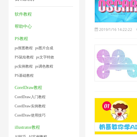
1
2
压
缩
1
2
1
缩
1
软件教程
1
帮助中心
2019/1/16 14:22:22
PS教程
ps抠图教程
ps图片合成
PS鼠绘教程
ps文字特效
ps实例教程
ps调色教程
PS基础教程
CorelDraw教程
CorelDraw入门教程
CorelDraw实例教程
CorelDraw使用技巧
illustrator教程
AI技巧
AI实例教程