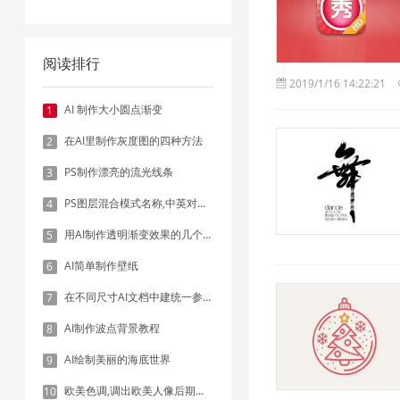
阅读排行
2019/1/16 14:22:21
AI 制作大小圆点渐变
1
在AI里制作灰度图的四种方法
2
PS制作漂亮的流光线条
3
PS图层混合模式名称,中英对照表
4
用AI制作透明渐变效果的几个方法
5
AI简单制作壁纸
6
在不同尺寸AI文档中建统一参考线 - 方法1：对齐和分布
7
AI制作波点背景教程
8
AI绘制美丽的海底世界
9
欧美色调,调出欧美人像后期色调实例
10