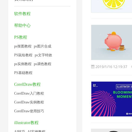
片
缩
方
压
片
1
4
器
法
缩
软件教程
1
2
1
1
帮助中心
PS教程
ps抠图教程
ps图片合成
PS鼠绘教程
ps文字特效
ps实例教程
ps调色教程
2019/1/16 12:19:37
PS基础教程
CorelDraw教程
CorelDraw入门教程
CorelDraw实例教程
CorelDraw使用技巧
illustrator教程
AI技巧
AI实例教程