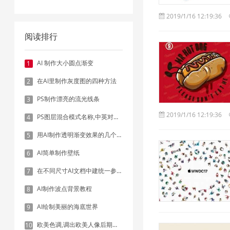
2019/1/16 12:19:36
阅读排行
AI 制作大小圆点渐变
1
在AI里制作灰度图的四种方法
2
PS制作漂亮的流光线条
3
2019/1/16 12:19:36
PS图层混合模式名称,中英对照表
4
用AI制作透明渐变效果的几个方法
5
AI简单制作壁纸
6
在不同尺寸AI文档中建统一参考线 - 方法1：对齐和分布
7
AI制作波点背景教程
8
AI绘制美丽的海底世界
9
欧美色调,调出欧美人像后期色调实例
10