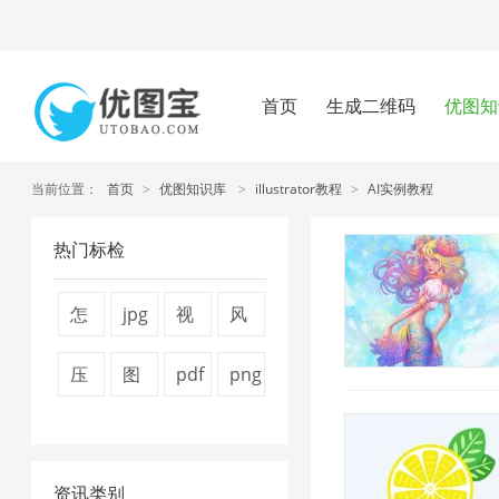
首页
生成二维码
优图知
当前位置：
首页
>
优图知识库
>
illustrator教程
>
AI实例教程
热门标检
怎
jpg
视
风
么
图
频
景
压
图
pdf
png
压
片
压
图
缩
片
压
图
缩
压
缩
片
图
压
缩
片
图
缩
1
1
资讯类别