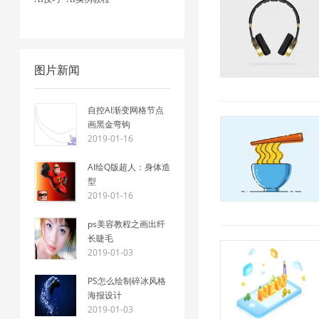
图片新闻
自控AI渐变网格节点
画黑金弯钩
2019-01-16
AI绘Q版超人：身体造
型
2019-01-16
ps美容教程之画出纤
长睫毛
2019-01-03
PS怎么绘制碎冰风格
海报设计
2019-01-03