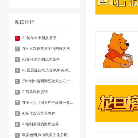
阅读排行
AI 制作大小圆点渐变
1
在AI里制作灰度图的四种方法
2
PS制作漂亮的流光线条
3
PS图层混合模式名称,中英对照表
4
用AI制作透明渐变效果的几个方法
5
AI简单制作壁纸
6
在不同尺寸AI文档中建统一参考线 - 方法1：对齐和分布
7
AI制作波点背景教程
8
AI绘制美丽的海底世界
9
欧美色调,调出欧美人像后期色调实例
10