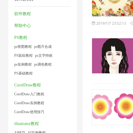
缩
缩
缩
压
1
1
1
器
图
技
缩
软件教程
2
片
术
1
2019/1/7 23:52:13
帮助中心
1
1
PS教程
ps抠图教程
ps图片合成
PS鼠绘教程
ps文字特效
ps实例教程
ps调色教程
PS基础教程
CorelDraw教程
CorelDraw入门教程
CorelDraw实例教程
CorelDraw使用技巧
illustrator教程
AI技巧
AI实例教程