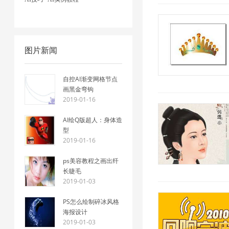
图片新闻
自控AI渐变网格节点
画黑金弯钩
2019-01-16
AI绘Q版超人：身体造
型
2019-01-16
ps美容教程之画出纤
长睫毛
2019-01-03
PS怎么绘制碎冰风格
海报设计
2019-01-03