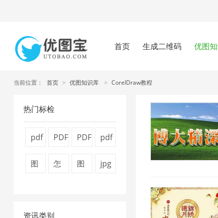
首页
生成二维码
优图知
当前位置：
首页
>
优图知识库
>
CorelDraw教程
热门标检
pdf
PDF
PDF
pdf
怎
转
文
压
图
怎
图
jpg
么
换
件
缩
片
么
片
图
压
器
压
方
压
压
压
片
缩
1
缩
法
资讯类别