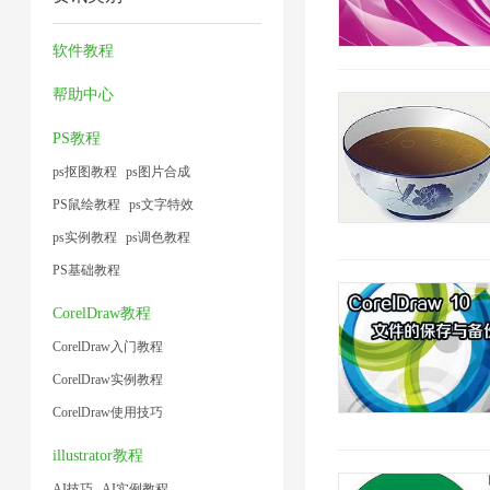
压
工
压
缩
片
小
缩
具
缩
技
软件教程
1
1
1
1
1
术
帮助中心
1
PS教程
ps抠图教程
ps图片合成
PS鼠绘教程
ps文字特效
ps实例教程
ps调色教程
PS基础教程
CorelDraw教程
CorelDraw入门教程
CorelDraw实例教程
CorelDraw使用技巧
illustrator教程
AI技巧
AI实例教程