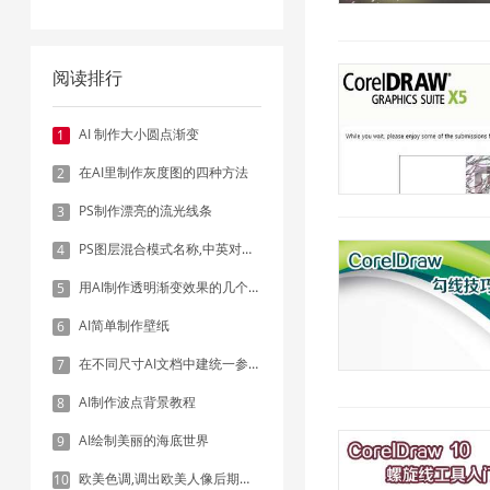
阅读排行
AI 制作大小圆点渐变
1
在AI里制作灰度图的四种方法
2
PS制作漂亮的流光线条
3
PS图层混合模式名称,中英对照表
4
用AI制作透明渐变效果的几个方法
5
AI简单制作壁纸
6
在不同尺寸AI文档中建统一参考线 - 方法1：对齐和分布
7
AI制作波点背景教程
8
AI绘制美丽的海底世界
9
欧美色调,调出欧美人像后期色调实例
10