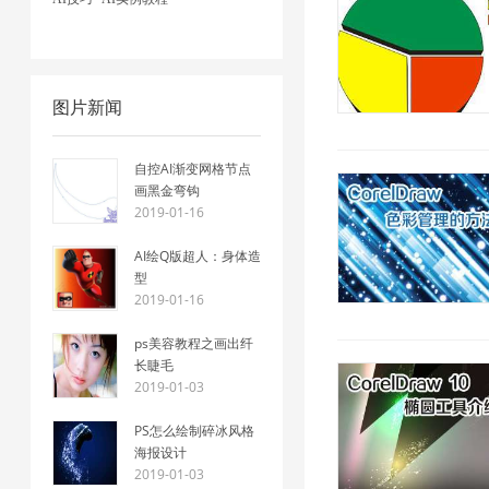
图片新闻
自控AI渐变网格节点
画黑金弯钩
2019-01-16
AI绘Q版超人：身体造
型
2019-01-16
ps美容教程之画出纤
长睫毛
2019-01-03
PS怎么绘制碎冰风格
海报设计
2019-01-03