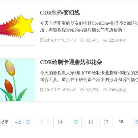
CDR制作变幻线
今天向优图宝的朋友们推荐CorelDraw制作变
用，希望教程介绍的内容对朋友们有所帮助！
2019/1/7 16:54:43
0人评论
225次浏览
CDR绘制卡通蘑菇和花朵
今天的教程教大家利用CDR绘制卡通蘑菇和花朵的
调合工具。重点在于研究多个渐变图形调和后的颜色变
2019/1/7 16:54:43
0人评论
236次浏览
4记录
...
18
«上一页
1
14
15
16
17
1