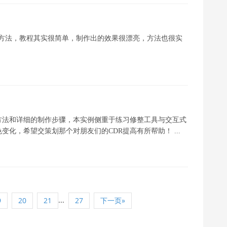
幻线的方法，教程其实很简单，制作出的效果很漂亮，方法也很实
方法和详细的制作步骤，本实例侧重于练习修整工具与交互式
化，希望交策划那个对朋友们的CDR提高有所帮助！ ...
...
9
20
21
27
下一页»