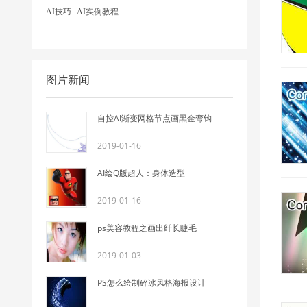
AI技巧
AI实例教程
图片新闻
自控AI渐变网格节点画黑金弯钩
2019-01-16
AI绘Q版超人：身体造型
2019-01-16
ps美容教程之画出纤长睫毛
2019-01-03
PS怎么绘制碎冰风格海报设计