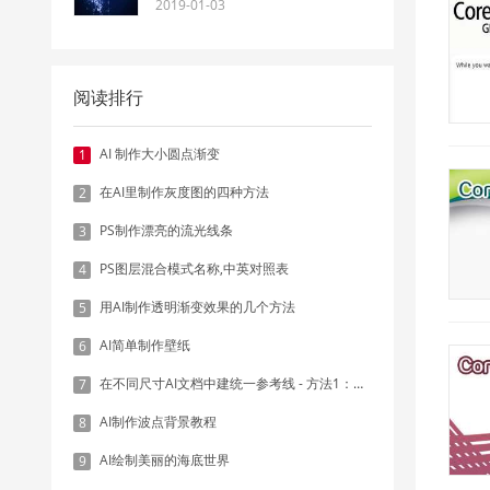
2019-01-03
阅读排行
AI 制作大小圆点渐变
1
在AI里制作灰度图的四种方法
2
PS制作漂亮的流光线条
3
PS图层混合模式名称,中英对照表
4
用AI制作透明渐变效果的几个方法
5
AI简单制作壁纸
6
在不同尺寸AI文档中建统一参考线 - 方法1：对齐和分布
7
AI制作波点背景教程
8
AI绘制美丽的海底世界
9