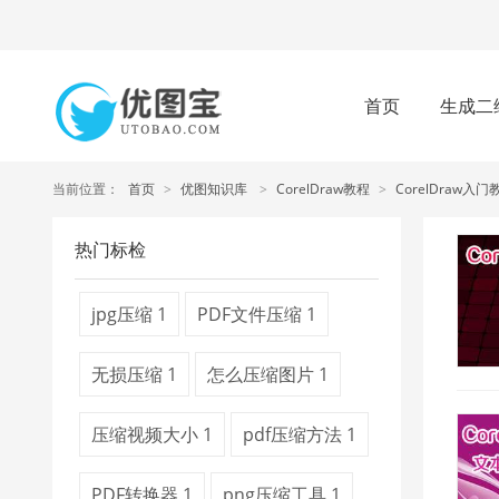
首页
生成二
当前位置：
首页
>
优图知识库
>
CorelDraw教程
>
CorelDraw入门
热门标检
jpg压缩
1
PDF文件压缩
1
无损压缩
1
怎么压缩图片
1
压缩视频大小
1
pdf压缩方法
1
PDF转换器
1
png压缩工具
1