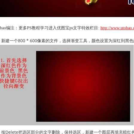
tobao编注：更多PS教程学习进入优图宝ps文字特效栏目:
http://www.utobao
、新建一个800 * 600像素的文件，选择渐变工具，颜色设置为深红到
、按Delete把选区部分的文字删除，保持选区，新建一个图层再填充暗红色#