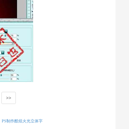
>>
：
PS制作酷炫火光立体字