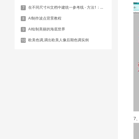
在不同尺寸AI文档中建统一参考线 - 方法1：对齐和分布
7
AI制作波点背景教程
8
AI绘制美丽的海底世界
9
欧美色调,调出欧美人像后期色调实例
10
7