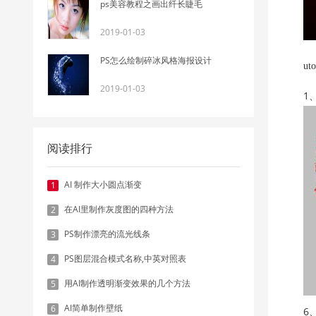
ps美容教程之画出纤长睫毛
2019-01-03
PS怎么绘制碎冰风格海报设计
u
2019-01-03
1
阅读排行
AI 制作大小圆点渐变
1
在AI里制作灰度图的四种方法
2
PS制作漂亮的流光线条
3
PS图层混合模式名称,中英对照表
4
用AI制作透明渐变效果的几个方法
5
AI简单制作壁纸
6
6