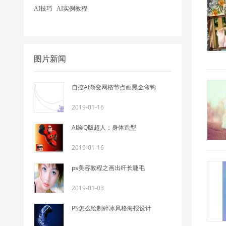
AI技巧
AI实例教程
图片新闻
自控AI渐变网格节点画黑金弯钩
2019-01-16
AI绘Q版超人：身体造型
2019-01-16
ps美容教程之画出纤长睫毛
2019-01-03
PS怎么绘制碎冰风格海报设计