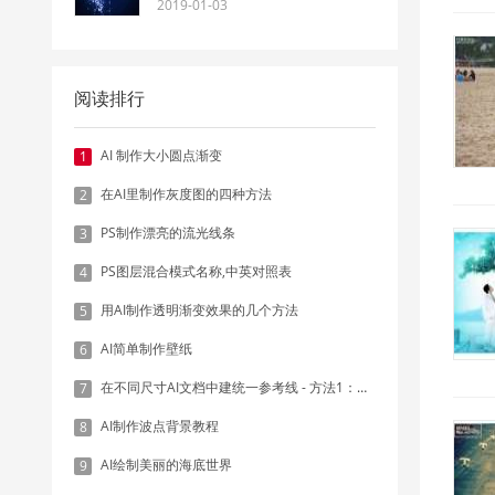
2019-01-03
阅读排行
AI 制作大小圆点渐变
1
在AI里制作灰度图的四种方法
2
PS制作漂亮的流光线条
3
PS图层混合模式名称,中英对照表
4
用AI制作透明渐变效果的几个方法
5
AI简单制作壁纸
6
在不同尺寸AI文档中建统一参考线 - 方法1：对齐和分布
7
AI制作波点背景教程
8
AI绘制美丽的海底世界
9