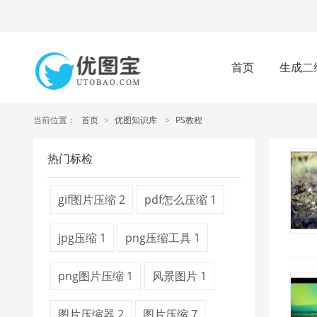
首页
生成二
当前位置：
首页
>
优图知识库
>
PS教程
热门标检
gif图片压缩
2
pdf怎么压缩
1
jpg压缩
1
png压缩工具
1
png图片压缩
1
风景图片
1
图片压缩器
2
图片压缩
7