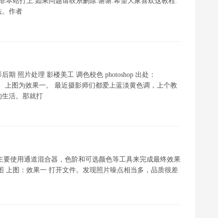
非本站打上.如果问题请联系删除.谢谢.希望大家喜欢这教程.
法。作者
摄影后期 照片处理 影楼美工 调色校色 photoshop 出处：
为效果一。 上图为效果一。 最近摄影师们都爱上蓝淡黄色调，上个教
的生活。那就打
色调，主要使用通道混合器，色阶和可选颜色等工具来完成最终效果
图 上图：效果一 打开文件。发现照片噪点相当多，品质很差