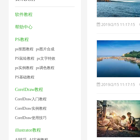
1
缩
片
压
1
小
1
图
4
缩
软件教程
1
片
1
2019/2/15 11:17:15
帮助中心
1
PS教程
ps抠图教程
ps图片合成
PS鼠绘教程
ps文字特效
ps实例教程
ps调色教程
PS基础教程
2019/2/15 11:17:15
CorelDraw教程
CorelDraw入门教程
CorelDraw实例教程
CorelDraw使用技巧
illustrator教程
AI技巧
AI实例教程