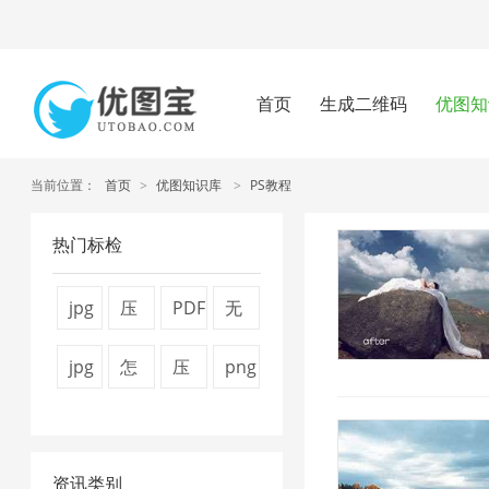
首页
生成二维码
优图知
当前位置：
首页
>
优图知识库
>
PS教程
热门标检
jpg
压
PDF
无
图
缩
文
损
jpg
怎
压
png
片
视
件
压
压
么
缩
图
压
频
压
缩
缩
压
图
片
缩
大
缩
1
资讯类别