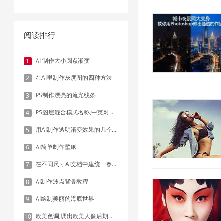
阅读排行
AI 制作大小圆点渐变
1
在AI里制作灰度图的四种方法
2
PS制作漂亮的流光线条
3
PS图层混合模式名称,中英对照表
4
用AI制作透明渐变效果的几个方法
5
AI简单制作壁纸
6
在不同尺寸AI文档中建统一参考线 - 方法1：对齐和分布
7
AI制作波点背景教程
8
AI绘制美丽的海底世界
9
欧美色调,调出欧美人像后期色调实例
10