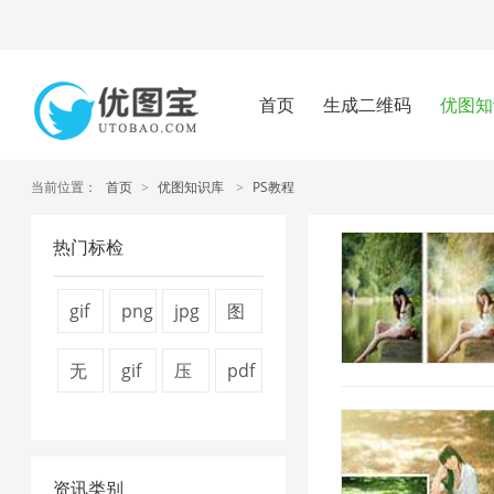
首页
生成二维码
优图知
当前位置：
首页
>
优图知识库
>
PS教程
热门标检
gif
png
jpg
图
图
压
图
片
无
gif
压
pdf
片
缩
片
压
损
压
缩
压
压
工
压
缩
压
缩
视
缩
缩
具
缩
技
资讯类别