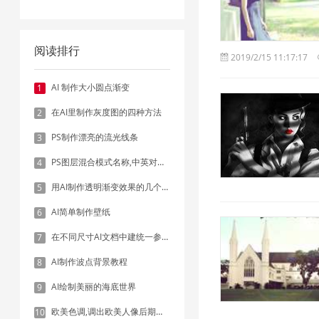
阅读排行
2019/2/15 11:17:17
AI 制作大小圆点渐变
1
在AI里制作灰度图的四种方法
2
PS制作漂亮的流光线条
3
PS图层混合模式名称,中英对照表
4
用AI制作透明渐变效果的几个方法
5
AI简单制作壁纸
6
在不同尺寸AI文档中建统一参考线 - 方法1：对齐和分布
7
AI制作波点背景教程
8
AI绘制美丽的海底世界
9
欧美色调,调出欧美人像后期色调实例
10