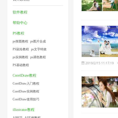
缩
2
频
方
2
1
1
术
1
大
法
软件教程
1
小
1
帮助中心
1
PS教程
ps抠图教程
ps图片合成
PS鼠绘教程
ps文字特效
ps实例教程
ps调色教程
2019/2/15 11:17:19
PS基础教程
CorelDraw教程
CorelDraw入门教程
CorelDraw实例教程
CorelDraw使用技巧
illustrator教程
AI技巧
AI实例教程